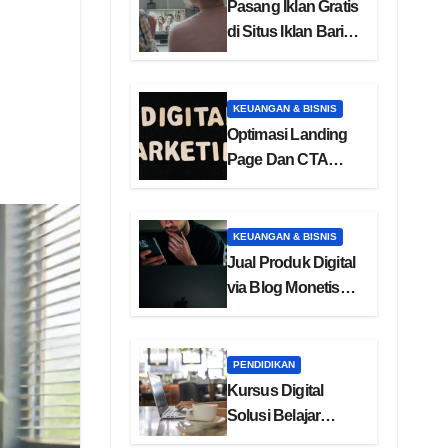
Pasang Iklan Gratis
di Situs Iklan Baris
Online
KEUANGAN & BISNIS
Optimasi Landing
Page Dan CTA
Efektif Untuk
Konversi
KEUANGAN & BISNIS
Jual Produk Digital
via Blog Monetisasi
Ebook
PENDIDIKAN
Kursus Digital
Solusi Belajar
Online Masa Kini