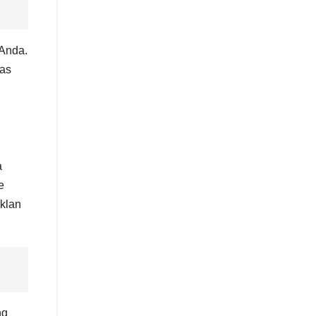
 Anda.
tas
a
e
klan
ng