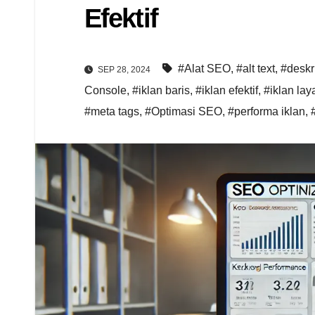
Efektif
#Alat SEO
,
#alt text
,
#deskri
SEP 28, 2024
Console
,
#iklan baris
,
#iklan efektif
,
#iklan la
#meta tags
,
#Optimasi SEO
,
#performa iklan
,