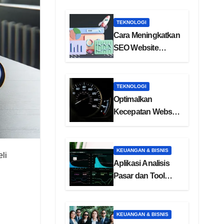
TEKNOLOGI
Cara Meningkatkan
SEO Website
dengan Backlink
Berkualitas
TEKNOLOGI
Optimalkan
Kecepatan Website
dengan Core Web
Vitals
KEUANGAN & BISNIS
li
Aplikasi Analisis
Pasar dan Tool
Riset Kompetitor
KEUANGAN & BISNIS