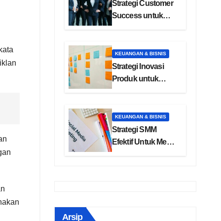
Strategi Customer
Success untuk
Manajemen
Pelanggan SaaS
kata
KEUANGAN & BISNIS
iklan
Strategi Inovasi
Produk untuk
Pengembangan
Bisnis
KEUANGAN & BISNIS
Strategi SMM
an
Efektif Untuk Media
gan
Sosial Anda
an
unakan
Arsip