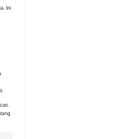
. Ini
n
t.
cari.
ntang