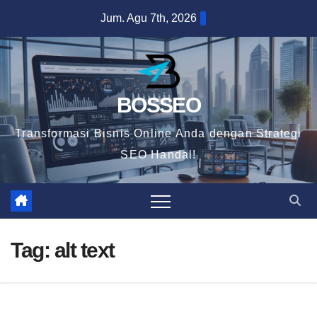
Skip
Jum. Agu 7th, 2026
to
content
BOSSEO
Transformasi Bisnis Online Anda dengan Strategi
SEO Handal!
Tag:
alt text