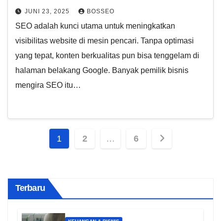
JUNI 23, 2025
BOSSEO
SEO adalah kunci utama untuk meningkatkan
visibilitas website di mesin pencari. Tanpa optimasi
yang tepat, konten berkualitas pun bisa tenggelam di
halaman belakang Google. Banyak pemilik bisnis
mengira SEO itu…
Paginasi
1
2
…
6
pos
Terbaru