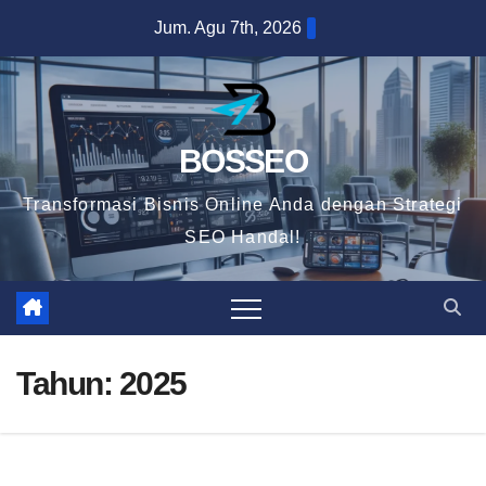
Skip
Jum. Agu 7th, 2026
to
content
BOSSEO
Transformasi Bisnis Online Anda dengan Strategi
SEO Handal!
Tahun:
2025