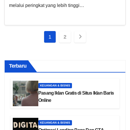
melalui peringkat yang lebih tinggi…
Paginasi
1
2
pos
Terbaru
KEUANGAN & BISNIS
Pasang Iklan Gratis di Situs Iklan Baris
Online
KEUANGAN & BISNIS