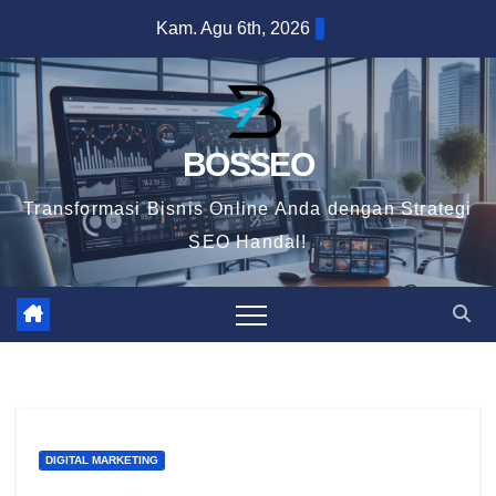
Skip
Kam. Agu 6th, 2026
to
content
BOSSEO
Transformasi Bisnis Online Anda dengan Strategi
SEO Handal!
DIGITAL MARKETING