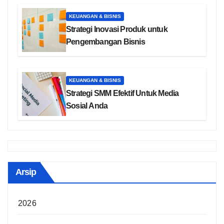
KEUANGAN & BISNIS
Strategi Inovasi Produk untuk
Pengembangan Bisnis
KEUANGAN & BISNIS
Strategi SMM Efektif Untuk Media
Sosial Anda
Arsip
2026