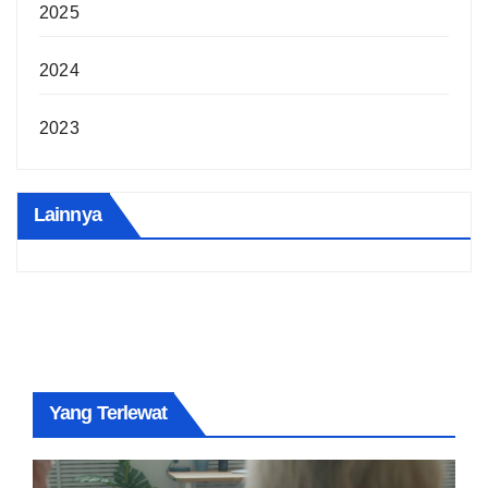
2025
2024
2023
Lainnya
Yang Terlewat