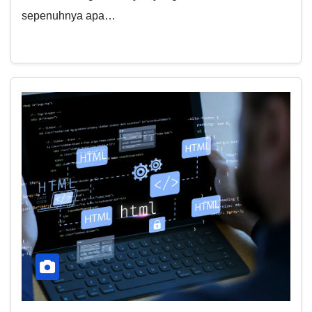
sepenuhnya apa…