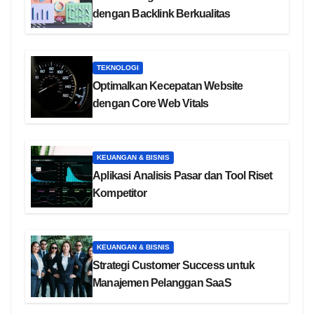
dengan Backlink Berkualitas
TEKNOLOGI
Optimalkan Kecepatan Website
dengan Core Web Vitals
KEUANGAN & BISNIS
Aplikasi Analisis Pasar dan Tool Riset
Kompetitor
KEUANGAN & BISNIS
Strategi Customer Success untuk
Manajemen Pelanggan SaaS