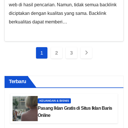
web di hasil pencarian. Namun, tidak semua backlink
diciptakan dengan kualitas yang sama. Backlink
berkualitas dapat memberi…
Paginasi
1
2
3
pos
Terbaru
KEUANGAN & BISNIS
Pasang Iklan Gratis di Situs Iklan Baris
Online