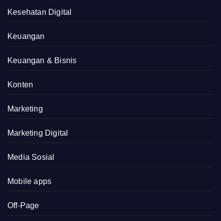
Kesehatan Digital
Keuangan
Keuangan & Bisnis
Konten
Marketing
Marketing Digital
Media Sosial
Mobile apps
Off-Page