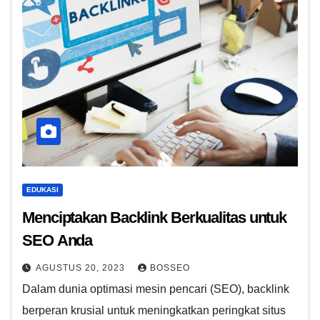
EDUKASI
Menciptakan Backlink Berkualitas untuk
SEO Anda
AGUSTUS 20, 2023
BOSSEO
Dalam dunia optimasi mesin pencari (SEO), backlink
berperan krusial untuk meningkatkan peringkat situs