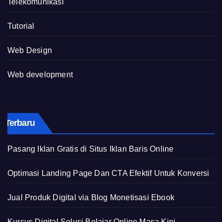
Telekomunikasi
Tutorial
Web Design
Web development
Terbaru
Pasang Iklan Gratis di Situs Iklan Baris Online
Optimasi Landing Page Dan CTA Efektif Untuk Konversi
Jual Produk Digital via Blog Monetisasi Ebook
Kursus Digital Solusi Belajar Online Masa Kini