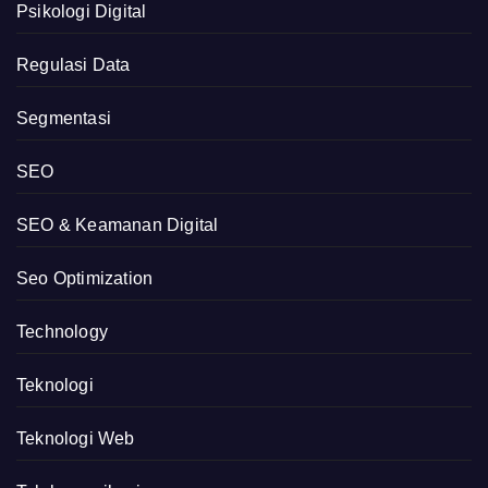
Psikologi Digital
Regulasi Data
Segmentasi
SEO
SEO & Keamanan Digital
Seo Optimization
Technology
Teknologi
Teknologi Web