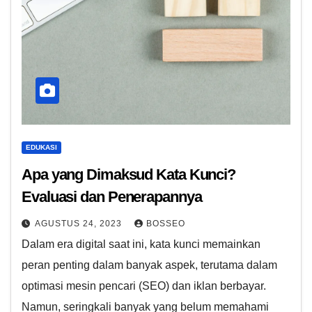
EDUKASI
Apa yang Dimaksud Kata Kunci?
Evaluasi dan Penerapannya
AGUSTUS 24, 2023
BOSSEO
Dalam era digital saat ini, kata kunci memainkan
peran penting dalam banyak aspek, terutama dalam
optimasi mesin pencari (SEO) dan iklan berbayar.
Namun, seringkali banyak yang belum memahami