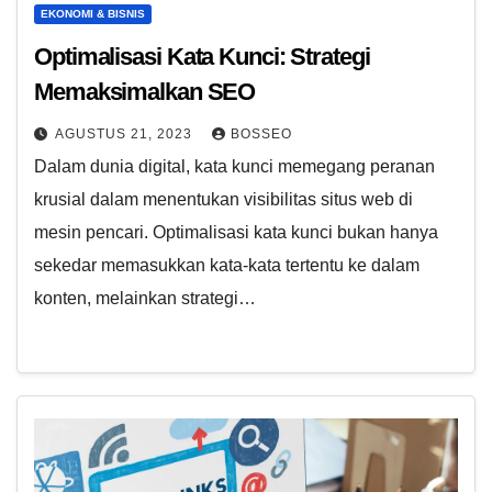
EKONOMI & BISNIS
Optimalisasi Kata Kunci: Strategi
Memaksimalkan SEO
AGUSTUS 21, 2023
BOSSEO
Dalam dunia digital, kata kunci memegang peranan
krusial dalam menentukan visibilitas situs web di
mesin pencari. Optimalisasi kata kunci bukan hanya
sekedar memasukkan kata-kata tertentu ke dalam
konten, melainkan strategi…