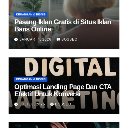
KEUANGAN & BISNIS
Pasang Iklan Gratis di Situs Iklan
Baris Online
JANUARI 4, 2026
BOSSEO
KEUANGAN & BISNIS
Optimasi Landing Page Dan CTA
Efektif Untuk Konversi
JULI 18, 2025
BOSSEO