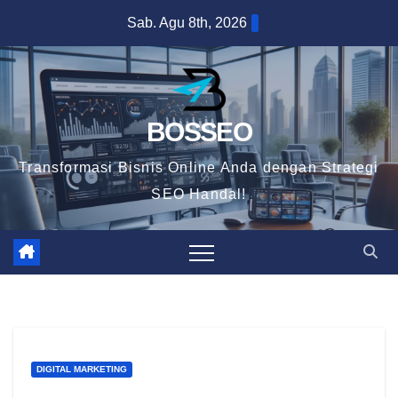
Skip
Sab. Agu 8th, 2026
to
content
BOSSEO
Transformasi Bisnis Online Anda dengan Strategi
SEO Handal!
DIGITAL MARKETING