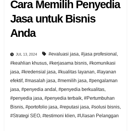
Cara Memilih Penyedia
Jasa untuk Bisnis
Anda
#evaluasi jasa
,
#jasa profesional
,
JUL 13, 2024
#keahlian khusus
,
#kerjasama bisnis
,
#komunikasi
jasa
,
#kredensial jasa
,
#kualitas layanan
,
#layanan
efektif
,
#masalah jasa
,
#memilih jasa
,
#pengalaman
jasa
,
#penyedia andal
,
#penyedia berkualitas
,
#penyedia jasa
,
#penyedia terbaik
,
#Pertumbuhan
Bisnis
,
#portofolio jasa
,
#reputasi jasa
,
#solusi bisnis
,
#Strategi SEO
,
#testimoni klien
,
#Ulasan Pelanggan