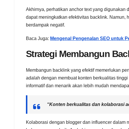
Akhirnya, perhatikan anchor text yang digunakan 
dapat meningkatkan efektivitas backlink. Namun, h
berdampak negatif.
Baca Juga:
Mengenal Pengenalan SEO untuk P
Strategi Membangun Backl
Membangun backlink yang efektif memerlukan pend
adalah dengan membuat konten berkualitas tinggi
informatif dan menarik akan lebih mudah mendapat
“Konten berkualitas dan kolaborasi a
Kolaborasi dengan blogger dan influencer dalam n