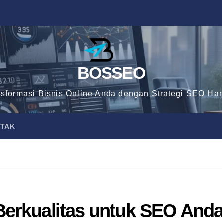
BOSSEO
nsformasi Bisnis Online Anda dengan Strategi SEO Han
TAK
 Berkualitas untuk SEO And