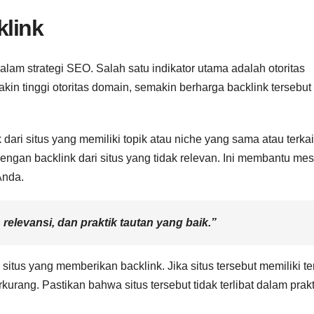
klink
alam strategi SEO. Salah satu indikator utama adalah otoritas
in tinggi otoritas domain, semakin berharga backlink tersebut
dari situs yang memiliki topik atau niche yang sama atau terkai
engan backlink dari situs yang tidak relevan. Ini membantu mes
Anda.
s, relevansi, dan praktik tautan yang baik.”
 situs yang memberikan backlink. Jika situs tersebut memiliki te
rkurang. Pastikan bahwa situs tersebut tidak terlibat dalam prakt