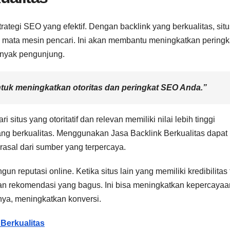
ategi SEO yang efektif. Dengan backlink yang berkualitas, situ
di mata mesin pencari. Ini akan membantu meningkatkan peringk
banyak pengunjung.
ntuk meningkatkan otoritas dan peringkat SEO Anda.”
situs yang otoritatif dan relevan memiliki nilai lebih tinggi
ang berkualitas. Menggunakan Jasa Backlink Berkualitas dapat
asal dari sumber yang terpercaya.
reputasi online. Ketika situs lain yang memiliki kredibilitas 
an rekomendasi yang bagus. Ini bisa meningkatkan kepercayaa
nya, meningkatkan konversi.
Berkualitas