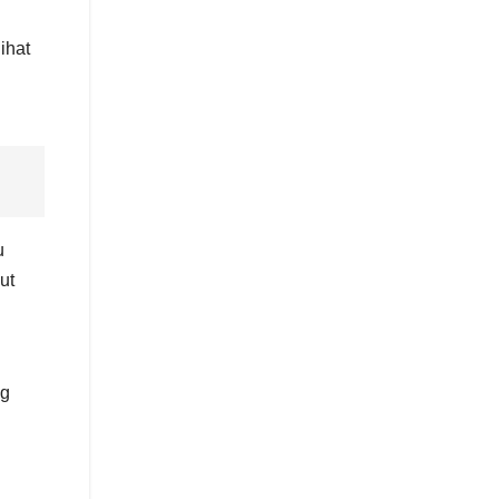
ihat
u
ut
ng