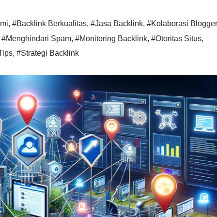
ami
,
#Backlink Berkualitas
,
#Jasa Backlink
,
#Kolaborasi Blogger
,
#Menghindari Spam
,
#Monitoring Backlink
,
#Otoritas Situs
,
Tips
,
#Strategi Backlink