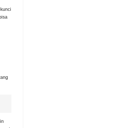
 kunci
bisa
yang
in