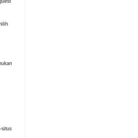
guest
ilih
emukan
-situs