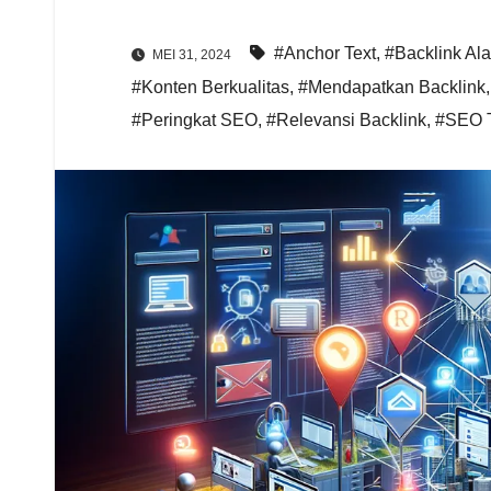
#Anchor Text
,
#Backlink Al
MEI 31, 2024
#Konten Berkualitas
,
#Mendapatkan Backlink
#Peringkat SEO
,
#Relevansi Backlink
,
#SEO 