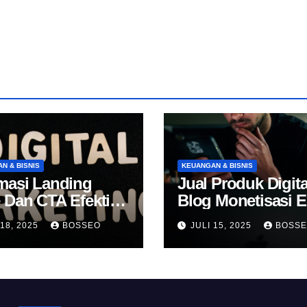
N & BISNIS
KEUANGAN & BISNIS
masi Landing
Jual Produk Digita
 Dan CTA Efektif
Blog Monetisasi 
k Konversi
 18, 2025
BOSSEO
JULI 15, 2025
BOSS