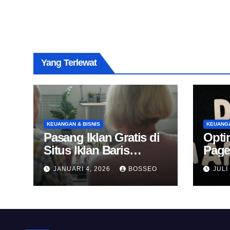
Yang Terlewat
KEUANGAN & BISNIS
KEUANGA
Pasang Iklan Gratis di
Opti
Situs Iklan Baris
Page
Online
Untu
JANUARI 4, 2026
BOSSEO
JULI