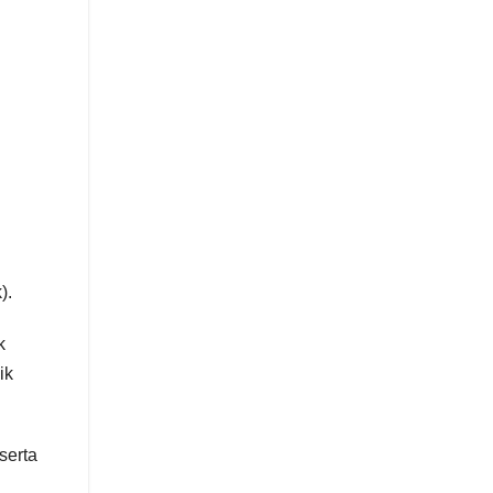
).
k
ik
serta