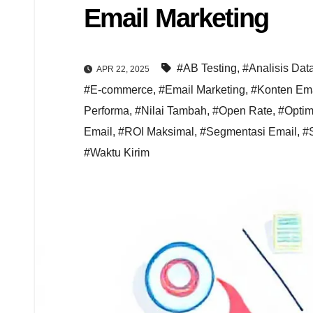
Email Marketing
#AB Testing
,
#Analisis Dat
APR 22, 2025
#E-commerce
,
#Email Marketing
,
#Konten Ema
Performa
,
#Nilai Tambah
,
#Open Rate
,
#Optim
Email
,
#ROI Maksimal
,
#Segmentasi Email
,
#S
#Waktu Kirim