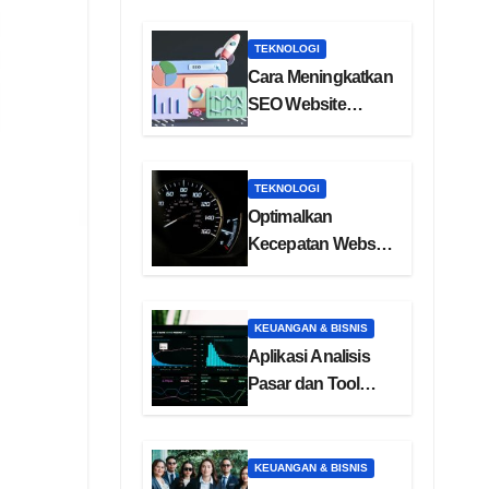
TEKNOLOGI
Cara Meningkatkan
SEO Website
dengan Backlink
Berkualitas
TEKNOLOGI
Optimalkan
Kecepatan Website
dengan Core Web
Vitals
KEUANGAN & BISNIS
Aplikasi Analisis
Pasar dan Tool
Riset Kompetitor
KEUANGAN & BISNIS