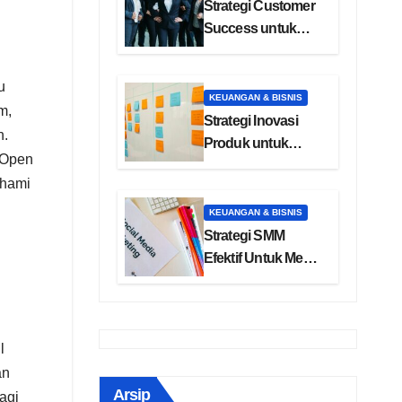
Strategi Customer
Success untuk
Manajemen
Pelanggan SaaS
u
KEUANGAN & BISNIS
m,
Strategi Inovasi
n.
Produk untuk
 Open
Pengembangan
ahami
Bisnis
KEUANGAN & BISNIS
Strategi SMM
Efektif Untuk Media
Sosial Anda
l
an
Arsip
agi