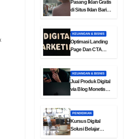
Pasang Iklan Gratis
di Situs Iklan Baris
Online
KEUANGAN & BISNIS
k
Optimasi Landing
Page Dan CTA
Efektif Untuk
Konversi
KEUANGAN & BISNIS
Jual Produk Digital
via Blog Monetisasi
Ebook
PENDIDIKAN
Kursus Digital
Solusi Belajar
Online Masa Kini