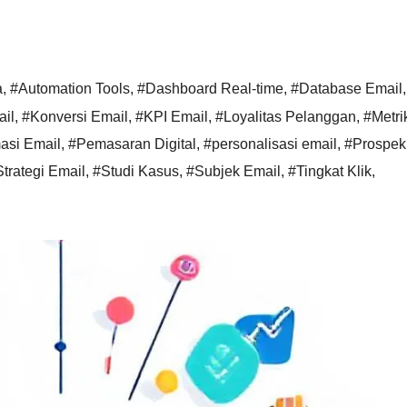
a
,
#Automation Tools
,
#Dashboard Real-time
,
#Database Email
,
il
,
#Konversi Email
,
#KPI Email
,
#Loyalitas Pelanggan
,
#Metri
asi Email
,
#Pemasaran Digital
,
#personalisasi email
,
#Prospek
trategi Email
,
#Studi Kasus
,
#Subjek Email
,
#Tingkat Klik
,