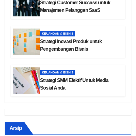
Strategi Customer Success untuk
Manajemen Pelanggan SaaS
KEUANGAN & BISNIS
Strategi Inovasi Produk untuk
Pengembangan Bisnis
KEUANGAN & BISNIS
Strategi SMM Efektif Untuk Media
Sosial Anda
Arsip