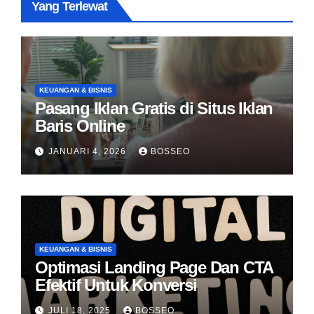
Yang Terlewat
KEUANGAN & BISNIS
Pasang Iklan Gratis di Situs Iklan
Baris Online
JANUARI 4, 2026
BOSSEO
KEUANGAN & BISNIS
Optimasi Landing Page Dan CTA
Efektif Untuk Konversi
JULI 18, 2025
BOSSEO