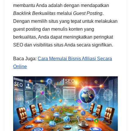
membantu Anda adalah dengan mendapatkan
Backlink Berkualitas
melalui
Guest Posting
.
Dengan memilih situs yang tepat untuk melakukan
guest posting dan menulis konten yang
berkualitas, Anda dapat meningkatkan peringkat
SEO dan visibilitas situs Anda secara signifikan.
Baca Juga:
Cara Memulai Bisnis Afiliasi Secara
Online