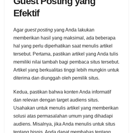
Guest Posting yang
Efektif
Agar
guest posting
yang Anda lakukan
memberikan hasil yang maksimal, ada beberapa
hal yang perlu diperhatikan saat menulis artikel
tersebut. Pertama, pastikan artikel yang Anda tulis
memiliki nilai tambah bagi pembaca situs tersebut.
Artikel yang berkualitas tinggi lebih mungkin untuk
diterima dan diunggah oleh pemilik situs.
Kedua, pastikan bahwa konten Anda informatif
dan relevan dengan target audiens situs.
Usahakan untuk menulis artikel yang memberikan
solusi atas permasalahan umum yang dihadapi
audiens. Misalnya, jika Anda menulis untuk situs
tentang bisnis, Anda dapat membahas tentang