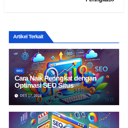
Artikel Terkait
SEO
Cara Naik Peringkat dengan
Optimasi SEO Situs
DES 17, 2024