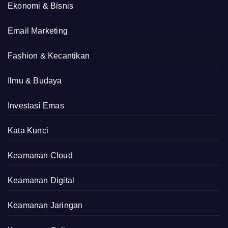
Ekonomi & Bisnis
Email Marketing
Fashion & Kecantikan
Ilmu & Budaya
Investasi Emas
Kata Kunci
Keamanan Cloud
Keamanan Digital
Keamanan Jaringan