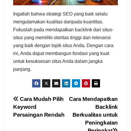
Ingatlah bahwa strategi SEO yang baik selalu
mengutamakan kualitas daripada kuantitas.
Fokuslah pada mendapatkan backlink dari situs-
situs yang memiliki otoritas tinggi dan relevansi
yang baik dengan topik situs Anda. Dengan cara
ini, Anda dapat membangun fondasi yang kuat
untuk kesuksesan situs Anda dalam jangka
panjang.
Navigasi
Cara Mudah Pilih
Cara Mendapatkan
Keyword
Backlink
pos
Persaingan Rendah
Berkualitas untuk
Peningkatan
Peringkat