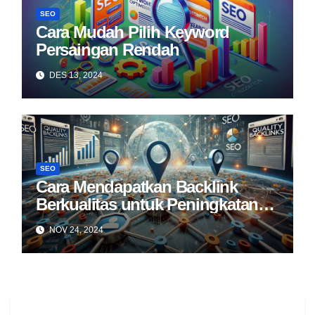
SEO
Cara Mudah Pilih Keyword
Persaingan Rendah
DES 13, 2024
SEO
Cara Mendapatkan Backlink
Berkualitas untuk Peningkatan
Peringkat
NOV 24, 2024