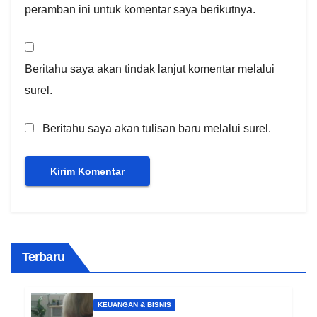
peramban ini untuk komentar saya berikutnya.
Beritahu saya akan tindak lanjut komentar melalui
surel.
Beritahu saya akan tulisan baru melalui surel.
Terbaru
KEUANGAN & BISNIS