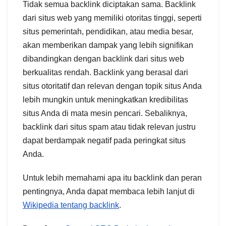
Tidak semua backlink diciptakan sama. Backlink
dari situs web yang memiliki otoritas tinggi, seperti
situs pemerintah, pendidikan, atau media besar,
akan memberikan dampak yang lebih signifikan
dibandingkan dengan backlink dari situs web
berkualitas rendah. Backlink yang berasal dari
situs otoritatif dan relevan dengan topik situs Anda
lebih mungkin untuk meningkatkan kredibilitas
situs Anda di mata mesin pencari. Sebaliknya,
backlink dari situs spam atau tidak relevan justru
dapat berdampak negatif pada peringkat situs
Anda.
Untuk lebih memahami apa itu backlink dan peran
pentingnya, Anda dapat membaca lebih lanjut di
Wikipedia tentang backlink
.