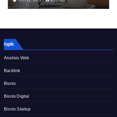
JULI 12, 2025
BOSSEO
Topik
Analisis Web
Backlink
Bisnis
Bisnis Digital
Bisnis Startup