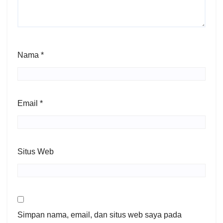
Nama
*
Email
*
Situs Web
Simpan nama, email, dan situs web saya pada