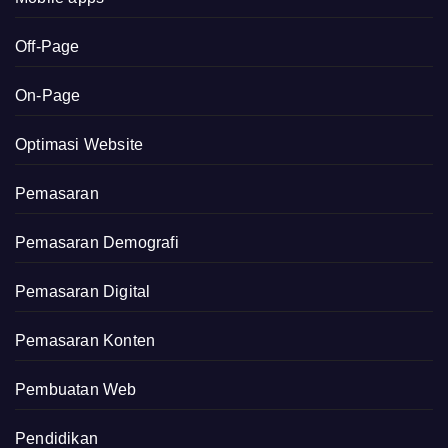
Off-Page
On-Page
Optimasi Website
Pemasaran
Pemasaran Demografi
Pemasaran Digital
Pemasaran Konten
Pembuatan Web
Pendidikan