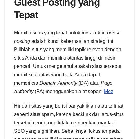
Guest Posting yang
Tepat
Memilih situs yang tepat untuk melakukan
guest
posting
adalah kunci keberhasilan strategi ini.
Pilihlah situs yang memiliki topik relevan dengan
situs Anda dan memiliki otoritas tinggi di mesin
pencari. Untuk mengetahui apakah situs tersebut
memiliki otoritas yang baik, Anda dapat
memeriksa
Domain Authority
(DA) atau
Page
Authority
(PA) menggunakan alat seperti
Moz
.
Hindari situs yang berisi banyak iklan atau terlihat
seperti situs spam, karena backlink dari situs-situs
tersebut cenderung tidak memberikan manfaat
SEO yang signifikan. Sebaliknya, fokuslah pada