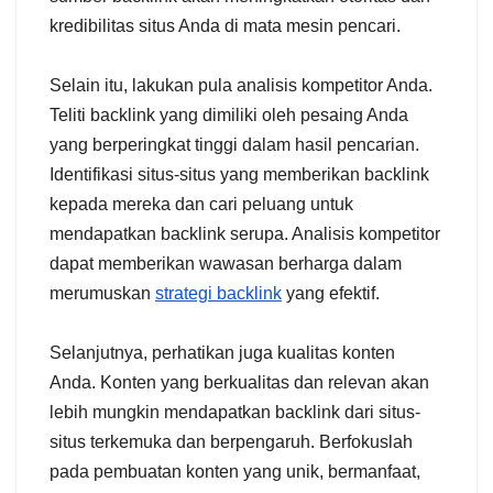
kredibilitas situs Anda di mata mesin pencari.
Selain itu, lakukan pula analisis kompetitor Anda.
Teliti backlink yang dimiliki oleh pesaing Anda
yang berperingkat tinggi dalam hasil pencarian.
Identifikasi situs-situs yang memberikan backlink
kepada mereka dan cari peluang untuk
mendapatkan backlink serupa. Analisis kompetitor
dapat memberikan wawasan berharga dalam
merumuskan
strategi backlink
yang efektif.
Selanjutnya, perhatikan juga kualitas konten
Anda. Konten yang berkualitas dan relevan akan
lebih mungkin mendapatkan backlink dari situs-
situs terkemuka dan berpengaruh. Berfokuslah
pada pembuatan konten yang unik, bermanfaat,