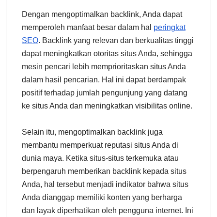
Dengan mengoptimalkan backlink, Anda dapat
memperoleh manfaat besar dalam hal
peringkat
SEO
. Backlink yang relevan dan berkualitas tinggi
dapat meningkatkan otoritas situs Anda, sehingga
mesin pencari lebih memprioritaskan situs Anda
dalam hasil pencarian. Hal ini dapat berdampak
positif terhadap jumlah pengunjung yang datang
ke situs Anda dan meningkatkan visibilitas online.
Selain itu, mengoptimalkan backlink juga
membantu memperkuat reputasi situs Anda di
dunia maya. Ketika situs-situs terkemuka atau
berpengaruh memberikan backlink kepada situs
Anda, hal tersebut menjadi indikator bahwa situs
Anda dianggap memiliki konten yang berharga
dan layak diperhatikan oleh pengguna internet. Ini