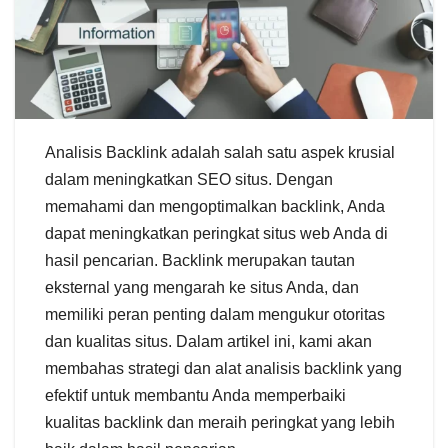
Analisis Backlink adalah salah satu aspek krusial
dalam meningkatkan SEO situs. Dengan
memahami dan mengoptimalkan backlink, Anda
dapat meningkatkan peringkat situs web Anda di
hasil pencarian. Backlink merupakan tautan
eksternal yang mengarah ke situs Anda, dan
memiliki peran penting dalam mengukur otoritas
dan kualitas situs. Dalam artikel ini, kami akan
membahas strategi dan alat analisis backlink yang
efektif untuk membantu Anda memperbaiki
kualitas backlink dan meraih peringkat yang lebih