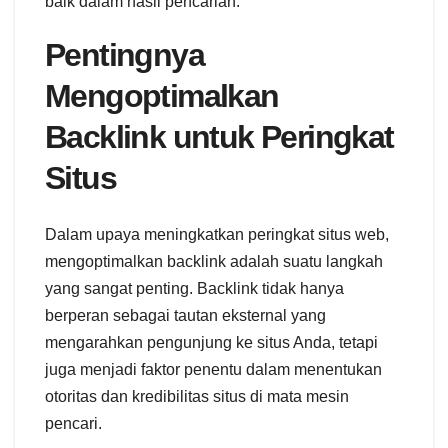
baik dalam hasil pencarian.
Pentingnya
Mengoptimalkan
Backlink untuk Peringkat
Situs
Dalam upaya meningkatkan peringkat situs web,
mengoptimalkan backlink adalah suatu langkah
yang sangat penting. Backlink tidak hanya
berperan sebagai tautan eksternal yang
mengarahkan pengunjung ke situs Anda, tetapi
juga menjadi faktor penentu dalam menentukan
otoritas dan kredibilitas situs di mata mesin
pencari.