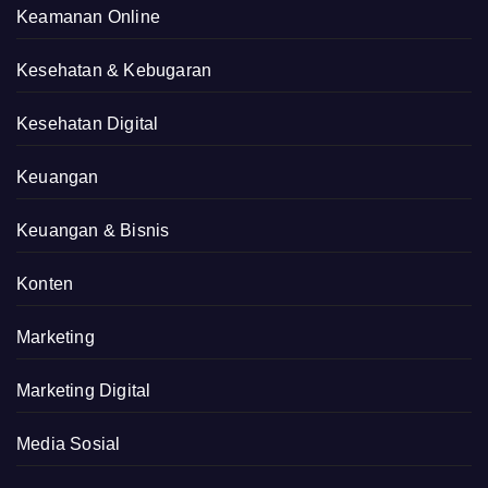
Keamanan Online
Kesehatan & Kebugaran
Kesehatan Digital
Keuangan
Keuangan & Bisnis
Konten
Marketing
Marketing Digital
Media Sosial