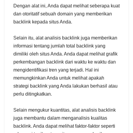
Dengan alat ini, Anda dapat melihat seberapa kuat
dan otoritatif sebuah domain yang memberikan
backlink kepada situs Anda.
Selain itu, alat analisis backlink juga memberikan
informasi tentang jumlah total backlink yang
dimiliki oleh situs Anda. Anda dapat melihat grafik
perkembangan backlink dari waktu ke waktu dan
mengidentifikasi tren yang terjadi. Hal ini
memungkinkan Anda untuk melihat apakah
strategi backlink yang Anda lakukan berhasil atau
perlu ditingkatkan.
Selain mengukur kuantitas, alat analisis backlink
juga membantu dalam menganalisis kualitas
backlink. Anda dapat melihat faktor-faktor seperti