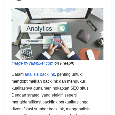
Image by rawpixel.com
on Freepik
Dalam
analisis backlink
, penting untuk
mengoptimalkan backlink dan mengukur
kualitasnya guna meningkatkan SEO situs.
Dengan strategi yang efektif, seperti
mengidentifikasi backlink berkualitas tinggi,
diversifikasi sumber backlink, menganalisis