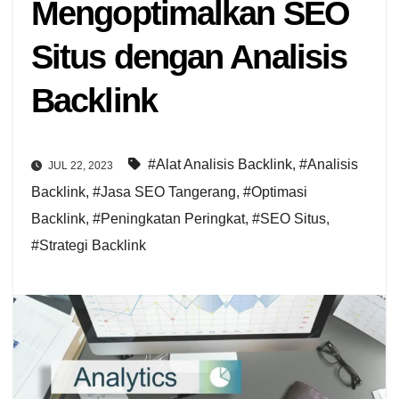
Mengoptimalkan SEO
Situs dengan Analisis
Backlink
#Alat Analisis Backlink
,
#Analisis
JUL 22, 2023
Backlink
,
#Jasa SEO Tangerang
,
#Optimasi
Backlink
,
#Peningkatan Peringkat
,
#SEO Situs
,
#Strategi Backlink