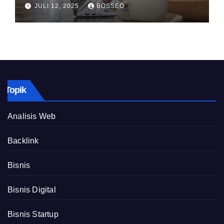
JULI 12, 2025
BOSSEO
Topik
Analisis Web
Backlink
Bisnis
Bisnis Digital
Bisnis Startup