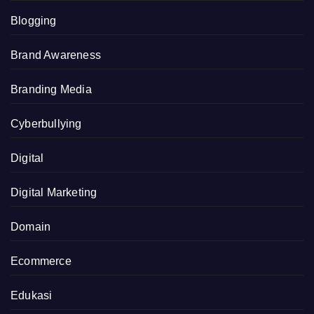
Blogging
Brand Awareness
Branding Media
Cyberbullying
Digital
Digital Marketing
Domain
Ecommerce
Edukasi