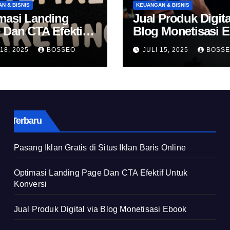
N & BISNIS
KEUANGAN & BISNIS
masi Landing
Jual Produk Digita
 Dan CTA Efektif
Blog Monetisasi 
k Konversi
 18, 2025
BOSSEO
JULI 15, 2025
BOSS
Terbaru
Pasang Iklan Gratis di Situs Iklan Baris Online
Optimasi Landing Page Dan CTA Efektif Untuk
Konversi
Jual Produk Digital via Blog Monetisasi Ebook