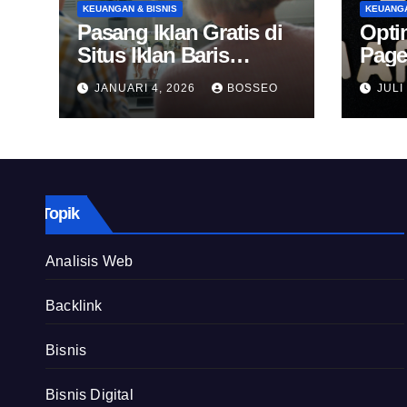
KEUANGAN & BISNIS
KEUANGA
Pasang Iklan Gratis di
Opti
Situs Iklan Baris
Page
Online
Untu
JANUARI 4, 2026
BOSSEO
JULI
Topik
Analisis Web
Backlink
Bisnis
Bisnis Digital