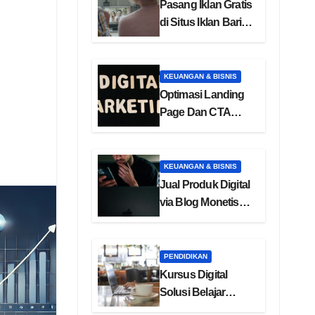
Pasang Iklan Gratis
di Situs Iklan Baris
Online
KEUANGAN & BISNIS
Optimasi Landing
Page Dan CTA
Efektif Untuk
Konversi
KEUANGAN & BISNIS
Jual Produk Digital
via Blog Monetisasi
Ebook
PENDIDIKAN
Kursus Digital
Solusi Belajar
Online Masa Kini