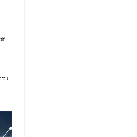
if.
atau