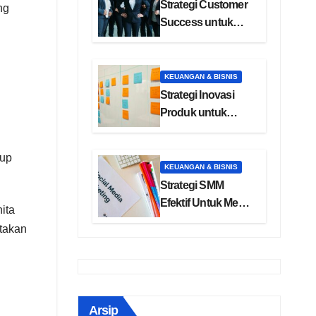
Strategi Customer
ng
Success untuk
Manajemen
Pelanggan SaaS
KEUANGAN & BISNIS
Strategi Inovasi
Produk untuk
Pengembangan
Bisnis
kup
KEUANGAN & BISNIS
Strategi SMM
Efektif Untuk Media
ita
Sosial Anda
ptakan
Arsip