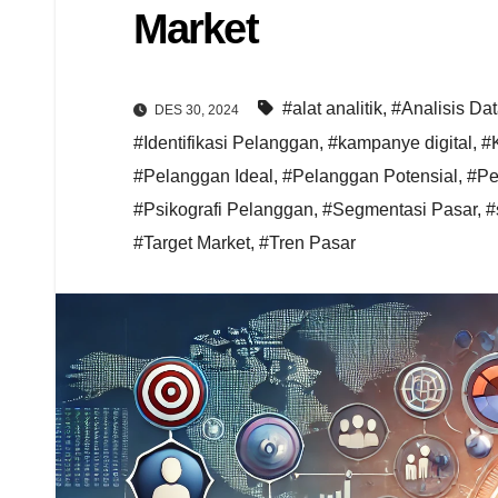
Market
#alat analitik
,
#Analisis Da
DES 30, 2024
#Identifikasi Pelanggan
,
#kampanye digital
,
#
#Pelanggan Ideal
,
#Pelanggan Potensial
,
#Pe
#Psikografi Pelanggan
,
#Segmentasi Pasar
,
#
#Target Market
,
#Tren Pasar