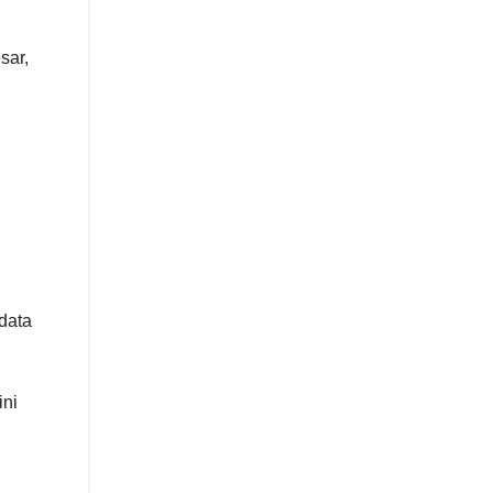
sar,
data
ini