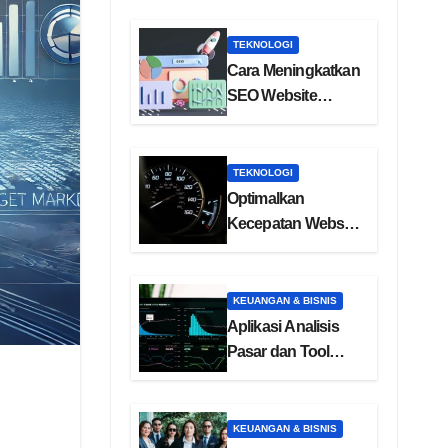
TEKNOLOGI
Cara Meningkatkan
SEO Website
dengan Backlink
Berkualitas
TEKNOLOGI
Optimalkan
Kecepatan Website
dengan Core Web
Vitals
KEUANGAN & BISNIS
Aplikasi Analisis
Pasar dan Tool
Riset Kompetitor
KEUANGAN & BISNIS