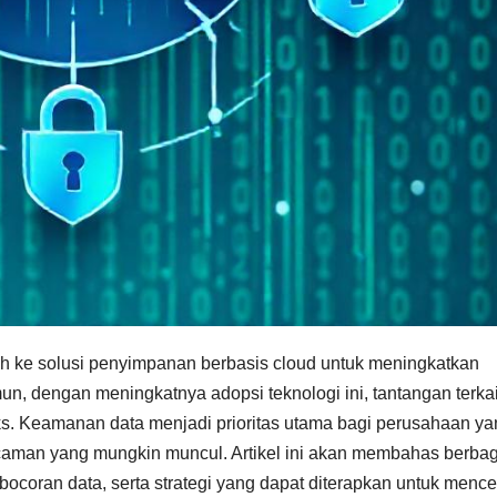
alih ke solusi penyimpanan berbasis cloud untuk meningkatkan
mun, dengan meningkatnya adopsi teknologi ini, tantangan terkai
s. Keamanan data menjadi prioritas utama bagi perusahaan ya
ancaman yang mungkin muncul. Artikel ini akan membahas berba
ebocoran data, serta strategi yang dapat diterapkan untuk menc