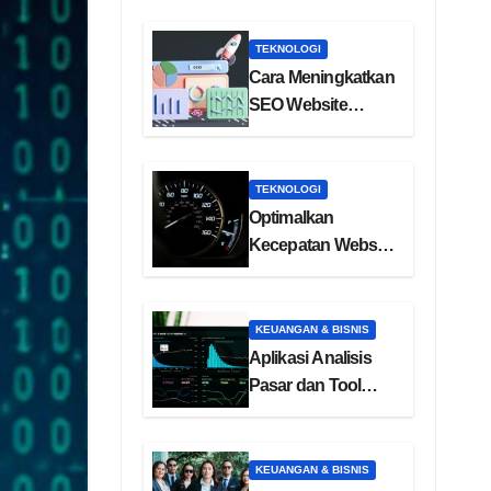
TEKNOLOGI
Cara Meningkatkan
SEO Website
dengan Backlink
Berkualitas
TEKNOLOGI
Optimalkan
Kecepatan Website
dengan Core Web
Vitals
KEUANGAN & BISNIS
Aplikasi Analisis
Pasar dan Tool
Riset Kompetitor
KEUANGAN & BISNIS