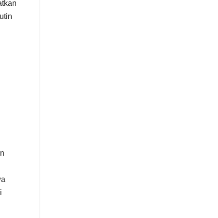
atkan
utin
an
wa
i