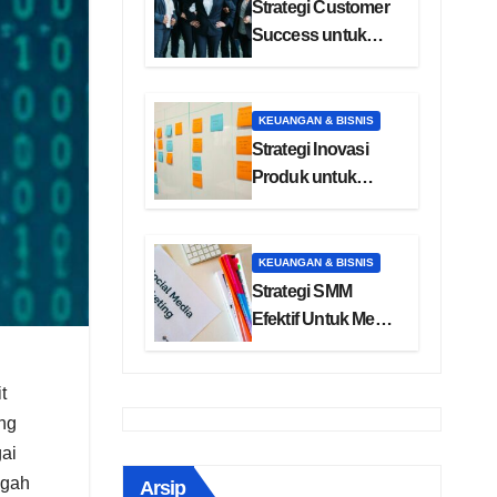
Strategi Customer
Success untuk
Manajemen
Pelanggan SaaS
KEUANGAN & BISNIS
Strategi Inovasi
Produk untuk
Pengembangan
Bisnis
KEUANGAN & BISNIS
Strategi SMM
Efektif Untuk Media
Sosial Anda
t
ng
gai
egah
Arsip