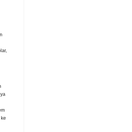
an
lar,
n
nya
tem
 ke