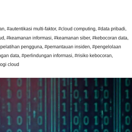
an
,
#autentikasi multi-faktor
,
#cloud computing
,
#data pribadi
,
ud
,
#keamanan informasi
,
#keamanan siber
,
#kebocoran data
,
pelatihan pengguna
,
#pemantauan insiden
,
#pengelolaan
ngan data
,
#perlindungan informasi
,
#risiko kebocoran
,
ogi cloud