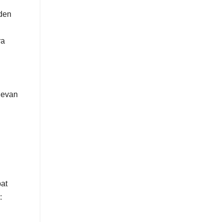
den
ra
levan
at
: