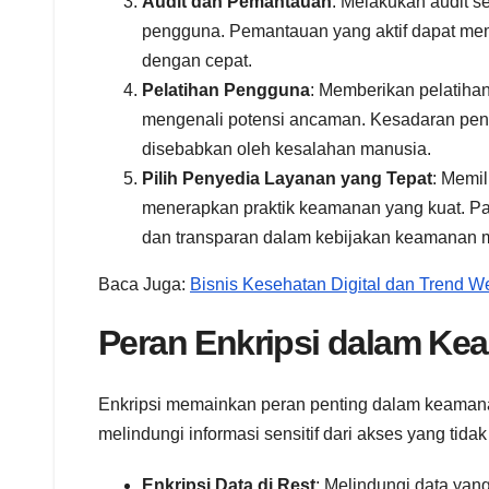
Audit dan Pemantauan
: Melakukan audit s
pengguna. Pemantauan yang aktif dapat mem
dengan cepat.
Pelatihan Pengguna
: Memberikan pelatiha
mengenali potensi ancaman. Kesadaran pen
disebabkan oleh kesalahan manusia.
Pilih Penyedia Layanan yang Tepat
: Memil
menerapkan praktik keamanan yang kuat. Pas
dan transparan dalam kebijakan keamanan 
Baca Juga:
Bisnis Kesehatan Digital dan Trend W
Peran Enkripsi dalam Ke
Enkripsi memainkan peran penting dalam keamana
melindungi informasi sensitif dari akses yang tida
Enkripsi Data di Rest
: Melindungi data yan