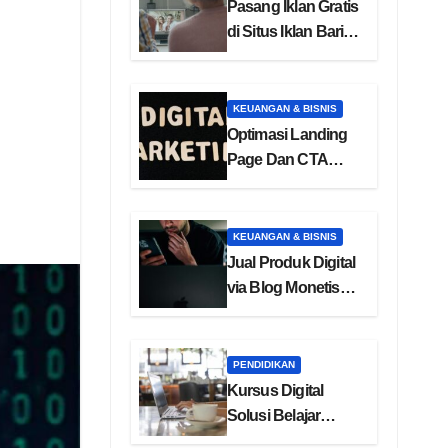
Pasang Iklan Gratis
di Situs Iklan Baris
Online
KEUANGAN & BISNIS
Optimasi Landing
Page Dan CTA
Efektif Untuk
Konversi
KEUANGAN & BISNIS
Jual Produk Digital
via Blog Monetisasi
Ebook
PENDIDIKAN
Kursus Digital
Solusi Belajar
Online Masa Kini