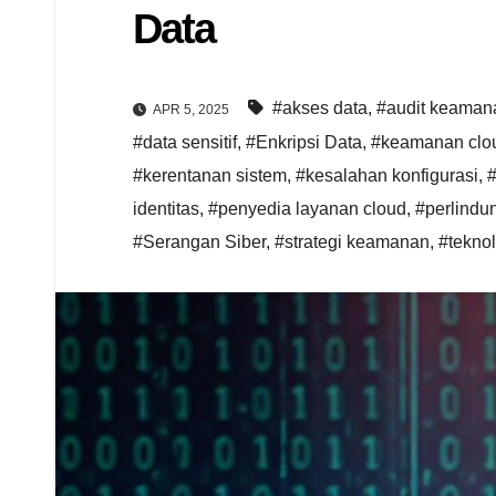
Data
#akses data
,
#audit keaman
APR 5, 2025
#data sensitif
,
#Enkripsi Data
,
#keamanan clo
#kerentanan sistem
,
#kesalahan konfigurasi
,
#
identitas
,
#penyedia layanan cloud
,
#perlindu
#Serangan Siber
,
#strategi keamanan
,
#teknol