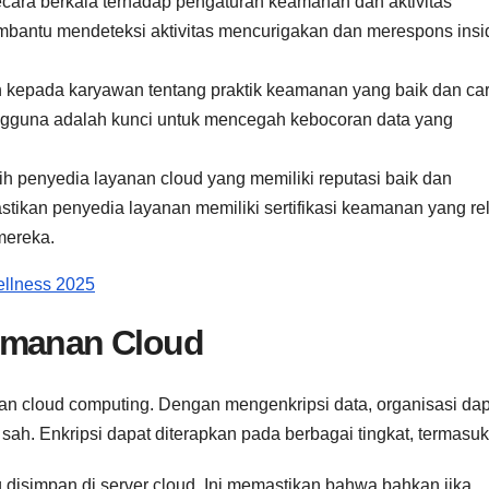
ecara berkala terhadap pengaturan keamanan dan aktivitas
bantu mendeteksi aktivitas mencurigakan dan merespons insi
n kepada karyawan tentang praktik keamanan yang baik dan ca
gguna adalah kunci untuk mencegah kebocoran data yang
ih penyedia layanan cloud yang memiliki reputasi baik dan
tikan penyedia layanan memiliki sertifikasi keamanan yang re
mereka.
ellness 2025
amanan Cloud
n cloud computing. Dengan mengenkripsi data, organisasi dap
k sah. Enkripsi dapat diterapkan pada berbagai tingkat, termasuk
g disimpan di server cloud. Ini memastikan bahwa bahkan jika