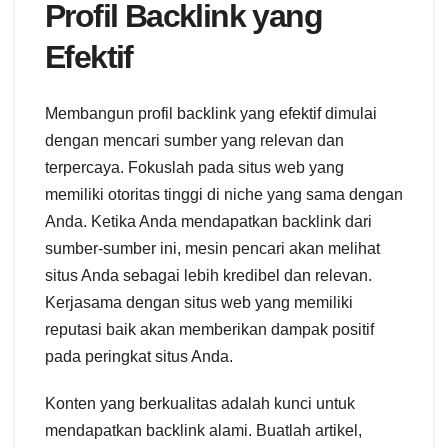
Profil Backlink yang
Efektif
Membangun profil backlink yang efektif dimulai
dengan mencari sumber yang relevan dan
terpercaya. Fokuslah pada situs web yang
memiliki otoritas tinggi di niche yang sama dengan
Anda. Ketika Anda mendapatkan backlink dari
sumber-sumber ini, mesin pencari akan melihat
situs Anda sebagai lebih kredibel dan relevan.
Kerjasama dengan situs web yang memiliki
reputasi baik akan memberikan dampak positif
pada peringkat situs Anda.
Konten yang berkualitas adalah kunci untuk
mendapatkan backlink alami. Buatlah artikel,