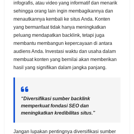
infografis, atau video yang informatif dan menarik
sehingga orang lain ingin membagikannya dan
menautkannya kembali ke situs Anda. Konten
yang bermanfaat tidak hanya meningkatkan
peluang mendapatkan backlink, tetapi juga
membantu membangun kepercayaan di antara
audiens Anda. Investasi waktu dan usaha dalam
membuat konten yang bernilai akan memberikan
hasil yang signifikan dalam jangka panjang.
“Diversifikasi sumber backlink
memperkuat fondasi SEO dan
meningkatkan kredibilitas situs.”
Jangan lupakan pentingnya diversifikasi sumber