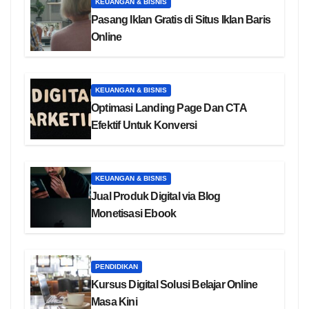
KEUANGAN & BISNIS
Pasang Iklan Gratis di Situs Iklan Baris
Online
KEUANGAN & BISNIS
Optimasi Landing Page Dan CTA
Efektif Untuk Konversi
KEUANGAN & BISNIS
Jual Produk Digital via Blog
Monetisasi Ebook
PENDIDIKAN
Kursus Digital Solusi Belajar Online
Masa Kini