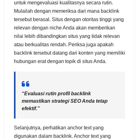
untuk mengevaluasi kualitasnya secara rutin.
Mulailah dengan memeriksa dari mana backlink
tersebut berasal. Situs dengan otoritas tinggi yang
relevan dengan niche Anda akan memberikan
nilai lebih dibandingkan situs yang tidak relevan
atau berkualitas rendah. Periksa juga apakah
backlink tersebut datang dari konten yang memiliki
hubungan erat dengan topik di situs Anda.
“Evaluasi rutin profil backlink
memastikan strategi SEO Anda tetap
efektif.”
Selanjutnya, perhatikan anchor text yang
digunakan dalam backlink. Anchor text yang