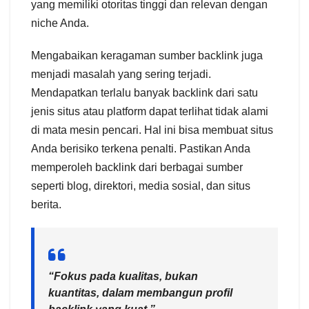
yang memiliki otoritas tinggi dan relevan dengan
niche Anda.
Mengabaikan keragaman sumber backlink juga
menjadi masalah yang sering terjadi.
Mendapatkan terlalu banyak backlink dari satu
jenis situs atau platform dapat terlihat tidak alami
di mata mesin pencari. Hal ini bisa membuat situs
Anda berisiko terkena penalti. Pastikan Anda
memperoleh backlink dari berbagai sumber
seperti blog, direktori, media sosial, dan situs
berita.
“Fokus pada kualitas, bukan
kuantitas, dalam membangun profil