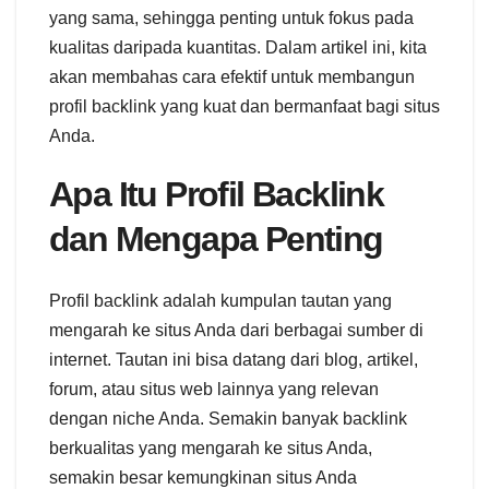
yang sama, sehingga penting untuk fokus pada
kualitas daripada kuantitas. Dalam artikel ini, kita
akan membahas cara efektif untuk membangun
profil backlink yang kuat dan bermanfaat bagi situs
Anda.
Apa Itu Profil Backlink
dan Mengapa Penting
Profil backlink adalah kumpulan tautan yang
mengarah ke situs Anda dari berbagai sumber di
internet. Tautan ini bisa datang dari blog, artikel,
forum, atau situs web lainnya yang relevan
dengan niche Anda. Semakin banyak backlink
berkualitas yang mengarah ke situs Anda,
semakin besar kemungkinan situs Anda