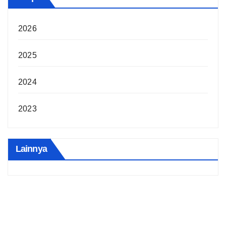
2026
2025
2024
2023
Lainnya