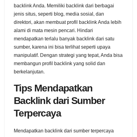
backlink Anda. Memiliki backlink dari berbagai
jenis situs, seperti blog, media sosial, dan
direktori, akan membuat profil backlink Anda lebih
alami di mata mesin pencari. Hindari
mendapatkan terlalu banyak backlink dari satu
sumber, karena ini bisa terlihat seperti upaya
manipulatif. Dengan strategi yang tepat, Anda bisa
membangun profil backlink yang solid dan
berkelanjutan.
Tips Mendapatkan
Backlink dari Sumber
Terpercaya
Mendapatkan backlink dari sumber terpercaya