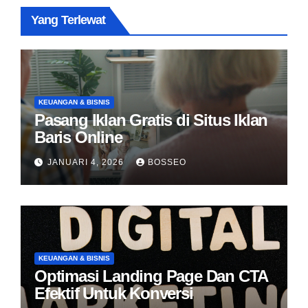
Yang Terlewat
KEUANGAN & BISNIS
Pasang Iklan Gratis di Situs Iklan
Baris Online
JANUARI 4, 2026
BOSSEO
KEUANGAN & BISNIS
Optimasi Landing Page Dan CTA
Efektif Untuk Konversi