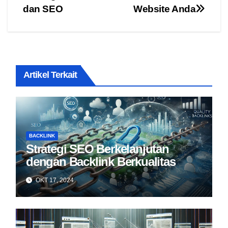
dan SEO
Website Anda
Artikel Terkait
BACKLINK
Strategi SEO Berkelanjutan
dengan Backlink Berkualitas
OKT 17, 2024