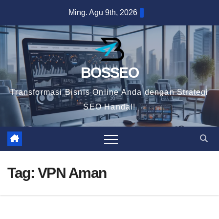
Skip
Ming. Agu 9th, 2026
to
content
BOSSEO
Transformasi Bisnis Online Anda dengan Strategi
SEO Handal!
Tag:
VPN Aman