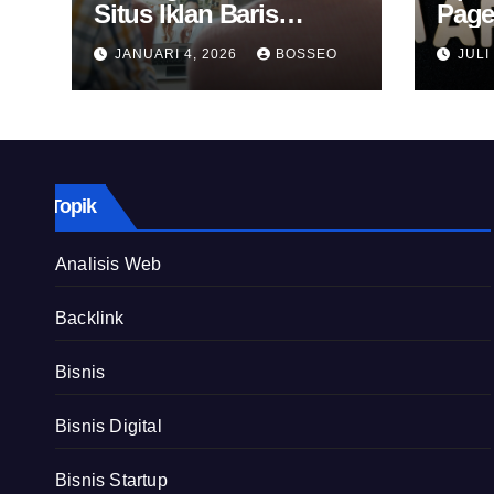
Situs Iklan Baris
Page
Online
Untu
JANUARI 4, 2026
BOSSEO
JULI
Topik
Analisis Web
Backlink
Bisnis
Bisnis Digital
Bisnis Startup