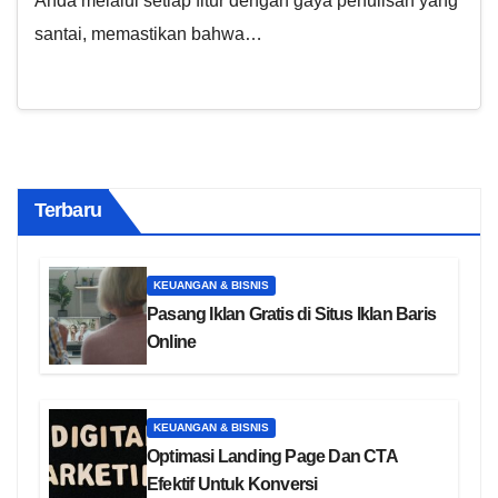
Anda melalui setiap fitur dengan gaya penulisan yang
santai, memastikan bahwa…
Terbaru
KEUANGAN & BISNIS
Pasang Iklan Gratis di Situs Iklan Baris
Online
KEUANGAN & BISNIS
Optimasi Landing Page Dan CTA
Efektif Untuk Konversi