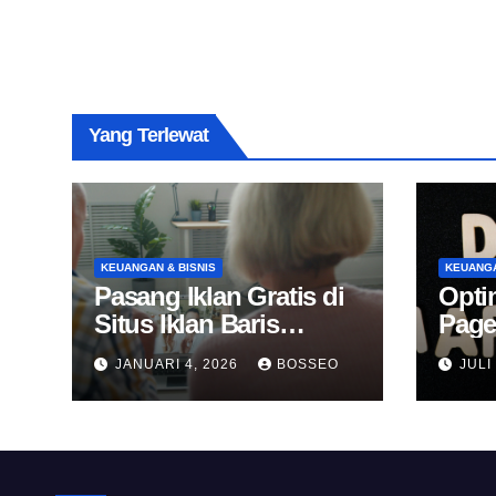
Yang Terlewat
KEUANGAN & BISNIS
KEUANGA
Pasang Iklan Gratis di
Opti
Situs Iklan Baris
Page
Online
Untu
JANUARI 4, 2026
BOSSEO
JULI