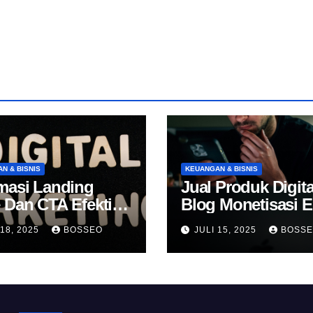
N & BISNIS
KEUANGAN & BISNIS
masi Landing
Jual Produk Digita
 Dan CTA Efektif
Blog Monetisasi 
k Konversi
 18, 2025
BOSSEO
JULI 15, 2025
BOSS