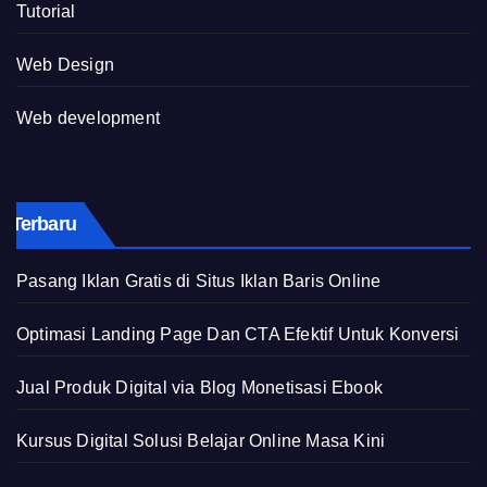
Tutorial
Web Design
Web development
Terbaru
Pasang Iklan Gratis di Situs Iklan Baris Online
Optimasi Landing Page Dan CTA Efektif Untuk Konversi
Jual Produk Digital via Blog Monetisasi Ebook
Kursus Digital Solusi Belajar Online Masa Kini