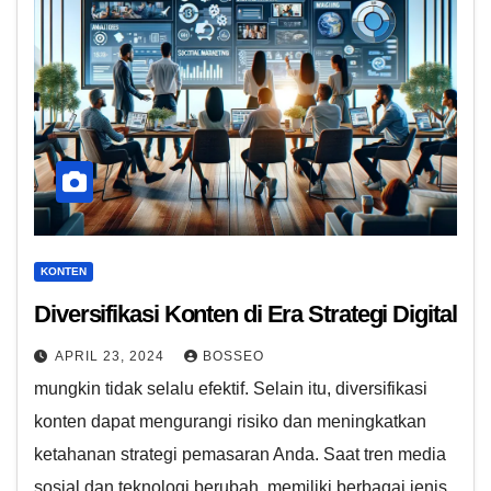
KONTEN
Diversifikasi Konten di Era Strategi Digital
APRIL 23, 2024
BOSSEO
mungkin tidak selalu efektif. Selain itu, diversifikasi
konten dapat mengurangi risiko dan meningkatkan
ketahanan strategi pemasaran Anda. Saat tren media
sosial dan teknologi berubah, memiliki berbagai jenis