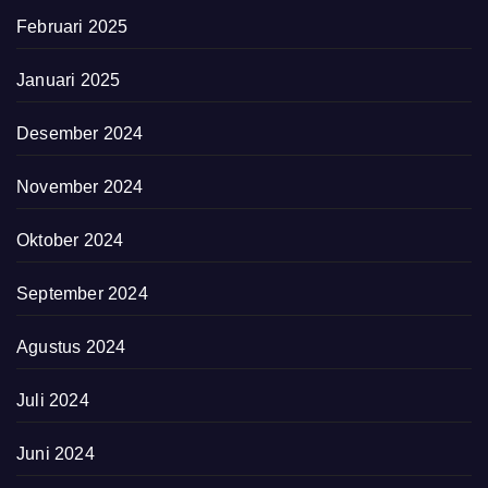
Februari 2025
Januari 2025
Desember 2024
November 2024
Oktober 2024
September 2024
Agustus 2024
Juli 2024
Juni 2024