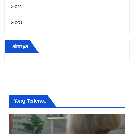
2024
2023
Lainnya
Yang Terlewat