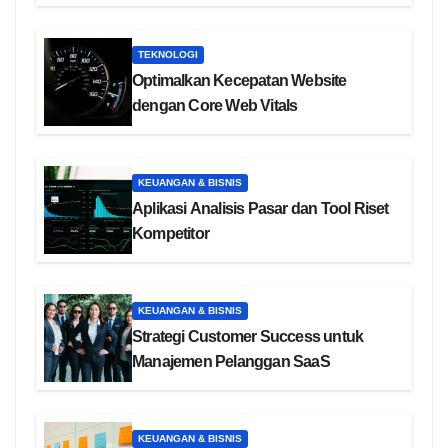
TEKNOLOGI
Optimalkan Kecepatan Website
dengan Core Web Vitals
KEUANGAN & BISNIS
Aplikasi Analisis Pasar dan Tool Riset
Kompetitor
KEUANGAN & BISNIS
Strategi Customer Success untuk
Manajemen Pelanggan SaaS
KEUANGAN & BISNIS