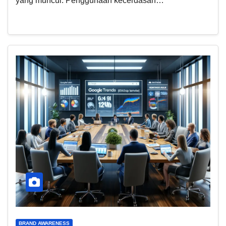
yang muncul. Penggunaan kecerdasan…
BRAND AWARENESS