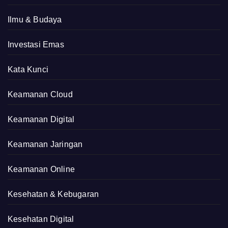
Ilmu & Budaya
Investasi Emas
Kata Kunci
Keamanan Cloud
Keamanan Digital
Keamanan Jaringan
Keamanan Online
Kesehatan & Kebugaran
Kesehatan Digital