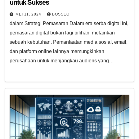
untuk Sukses
MEI 11, 2024
BOSSEO
dalam Strategi Pemasaran Dalam era serba digital ini,
pemasaran digital bukan lagi pilihan, melainkan
sebuah kebutuhan. Pemanfaatan media sosial, email,
dan platform online lainnya memungkinkan
perusahaan untuk menjangkau audiens yang…