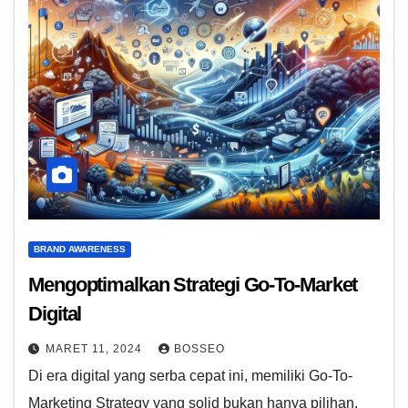
BRAND AWARENESS
Mengoptimalkan Strategi Go-To-Market
Digital
MARET 11, 2024
BOSSEO
Di era digital yang serba cepat ini, memiliki Go-To-
Marketing Strategy yang solid bukan hanya pilihan,