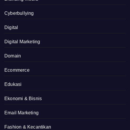
Cyberbullying
Digital
Digital Marketing
Domain
Ecommerce
Edukasi
Ekonomi & Bisnis
Email Marketing
Fashion & Kecantikan