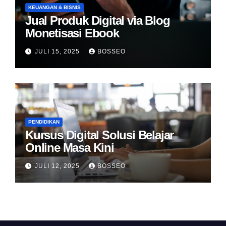
KEUANGAN & BISNIS
Jual Produk Digital via Blog
Monetisasi Ebook
JULI 15, 2025
BOSSEO
PENDIDIKAN
Kursus Digital Solusi Belajar
Online Masa Kini
JULI 12, 2025
BOSSEO