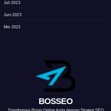
Juli 2023
Juni 2023
Mei 2023
BOSSEO
Transformasi Bisnis Online Anda dengan Strategi SEO