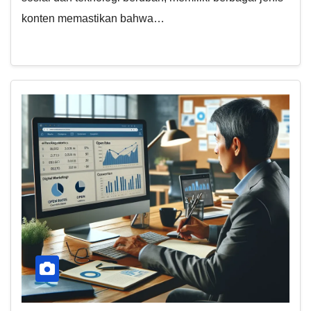
konten memastikan bahwa…