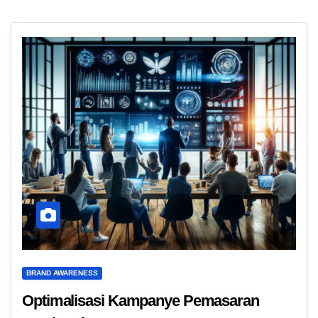
BRAND AWARENESS
Optimalisasi Kampanye Pemasaran