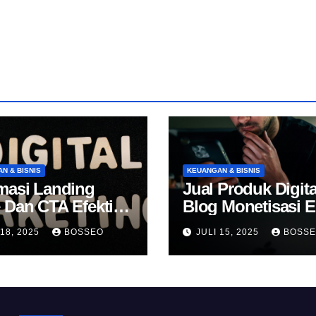
N & BISNIS
KEUANGAN & BISNIS
masi Landing
Jual Produk Digita
 Dan CTA Efektif
Blog Monetisasi 
k Konversi
 18, 2025
BOSSEO
JULI 15, 2025
BOSS