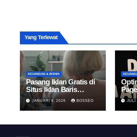
Yang Terlewat
KEUANGAN & BISNIS
KEUANGA
Pasang Iklan Gratis di
Opti
Situs Iklan Baris
Page
Online
Untu
JANUARI 4, 2026
BOSSEO
JULI