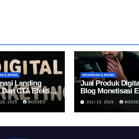
N & BISNIS
KEUANGAN & BISNIS
masi Landing
Jual Produk Digita
 Dan CTA Efektif
Blog Monetisasi 
k Konversi
 18, 2025
BOSSEO
JULI 15, 2025
BOSS