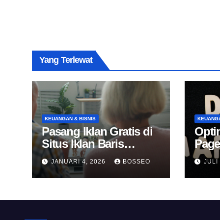
Yang Terlewat
KEUANGAN & BISNIS
KEUANGA
Pasang Iklan Gratis di
Opti
Situs Iklan Baris
Page
Online
Untu
JANUARI 4, 2026
BOSSEO
JULI