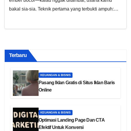
ember bocor—kalau nggak ditambal, usaha kamu
bakal sia-sia. Teknik pertama yang terbukti ampuh:…
Terbaru
KEUANGAN & BISNIS
Pasang Iklan Gratis di Situs Iklan Baris
Online
KEUANGAN & BISNIS
Optimasi Landing Page Dan CTA
Efektif Untuk Konversi