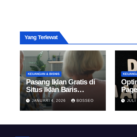
Yang Terlewat
KEUANGAN & BISNIS
KEUANGA
Pasang Iklan Gratis di
Opti
Situs Iklan Baris
Page
Online
Untu
JANUARI 4, 2026
BOSSEO
JULI