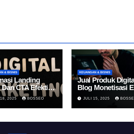
N & BISNIS
KEUANGAN & BISNIS
masi Landing
Jual Produk Digita
 Dan CTA Efektif
Blog Monetisasi 
k Konversi
 18, 2025
BOSSEO
JULI 15, 2025
BOSS