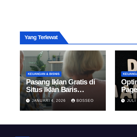
Yang Terlewat
KEUANGAN & BISNIS
KEUANGA
Pasang Iklan Gratis di
Opti
Situs Iklan Baris
Page
Online
Untu
JANUARI 4, 2026
BOSSEO
JULI