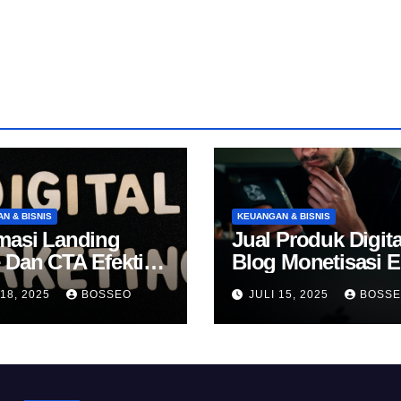
N & BISNIS
KEUANGAN & BISNIS
masi Landing
Jual Produk Digita
 Dan CTA Efektif
Blog Monetisasi 
k Konversi
 18, 2025
BOSSEO
JULI 15, 2025
BOSS