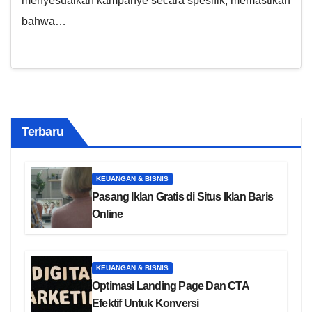
menyesuaikan kampanye secara spesifik, memastikan
bahwa…
Terbaru
KEUANGAN & BISNIS
Pasang Iklan Gratis di Situs Iklan Baris
Online
KEUANGAN & BISNIS
Optimasi Landing Page Dan CTA
Efektif Untuk Konversi