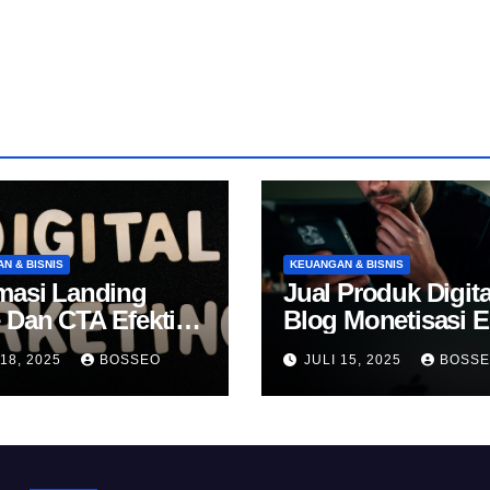
N & BISNIS
KEUANGAN & BISNIS
masi Landing
Jual Produk Digita
 Dan CTA Efektif
Blog Monetisasi 
k Konversi
 18, 2025
BOSSEO
JULI 15, 2025
BOSS