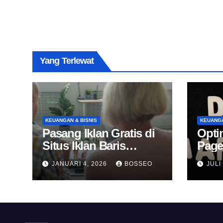
Yang Terlewat
KEUANGAN & BISNIS
KEUANGA
Pasang Iklan Gratis di
Opti
Situs Iklan Baris
Page
Online
Untu
JANUARI 4, 2026
BOSSEO
JULI