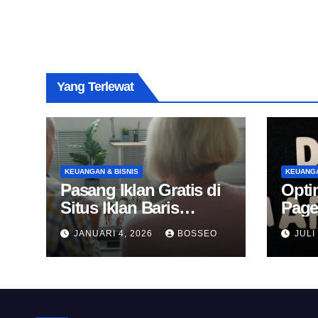
Yang Terlewat
KEUANGAN & BISNIS
KEUANGA
Pasang Iklan Gratis di
Opti
Situs Iklan Baris
Page
Online
Untu
JANUARI 4, 2026
BOSSEO
JULI