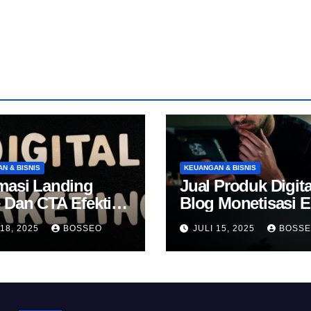
N & BISNIS
KEUANGAN & BISNIS
masi Landing
Jual Produk Digita
 Dan CTA Efektif
Blog Monetisasi 
k Konversi
 18, 2025
BOSSEO
JULI 15, 2025
BOSS