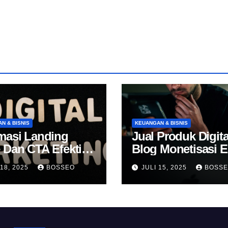
N & BISNIS
KEUANGAN & BISNIS
masi Landing
Jual Produk Digita
 Dan CTA Efektif
Blog Monetisasi 
k Konversi
 18, 2025
BOSSEO
JULI 15, 2025
BOSS