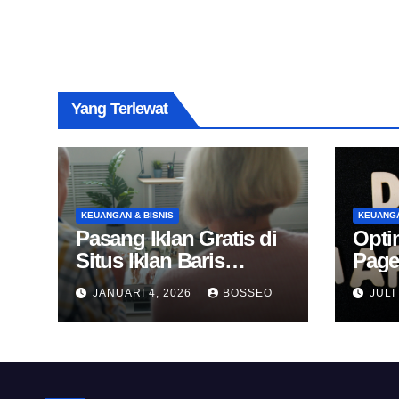
Yang Terlewat
KEUANGAN & BISNIS
KEUANGA
Pasang Iklan Gratis di
Opti
Situs Iklan Baris
Page
Online
Untu
JANUARI 4, 2026
BOSSEO
JULI