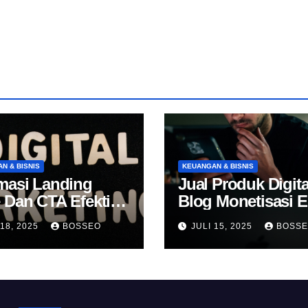
N & BISNIS
KEUANGAN & BISNIS
masi Landing
Jual Produk Digita
 Dan CTA Efektif
Blog Monetisasi 
k Konversi
 18, 2025
BOSSEO
JULI 15, 2025
BOSS