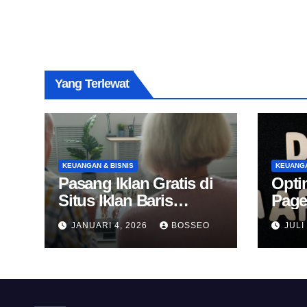
Yang Terlewat
KEUANGAN & BISNIS
KEUANGA
Pasang Iklan Gratis di
Opti
Situs Iklan Baris
Page
Online
Untu
JANUARI 4, 2026
BOSSEO
JULI