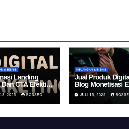
N & BISNIS
KEUANGAN & BISNIS
masi Landing
Jual Produk Digita
 Dan CTA Efektif
Blog Monetisasi 
k Konversi
 18, 2025
BOSSEO
JULI 15, 2025
BOSS