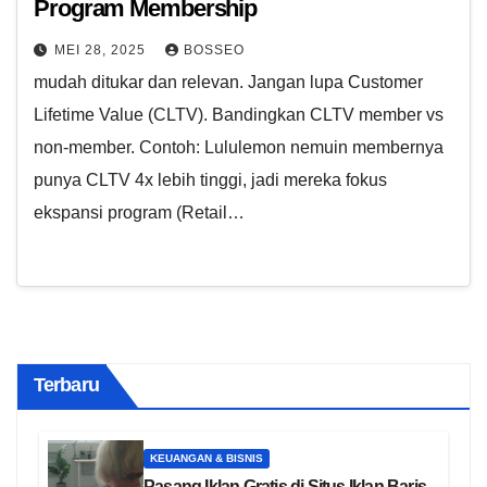
Program Membership
MEI 28, 2025
BOSSEO
mudah ditukar dan relevan. Jangan lupa Customer
Lifetime Value (CLTV). Bandingkan CLTV member vs
non-member. Contoh: Lululemon nemuin membernya
punya CLTV 4x lebih tinggi, jadi mereka fokus
ekspansi program (Retail…
Terbaru
KEUANGAN & BISNIS
Pasang Iklan Gratis di Situs Iklan Baris