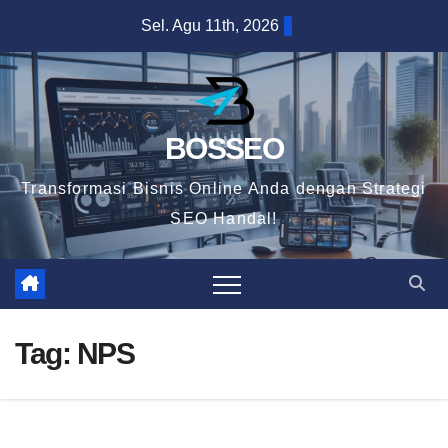
Skip
Sel. Agu 11th, 2026
to
content
BOSSEO
Transformasi Bisnis Online Anda dengan Strategi
SEO Handal!
Tag:
NPS