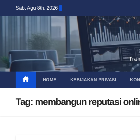
Skip
Sab. Agu 8th, 2026
to
content
Tra
HOME
KEBIJAKAN PRIVASI
KON
Tag:
membangun reputasi onli