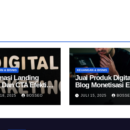
N & BISNIS
KEUANGAN & BISNIS
masi Landing
Jual Produk Digita
 Dan CTA Efektif
Blog Monetisasi 
k Konversi
 18, 2025
BOSSEO
JULI 15, 2025
BOSS