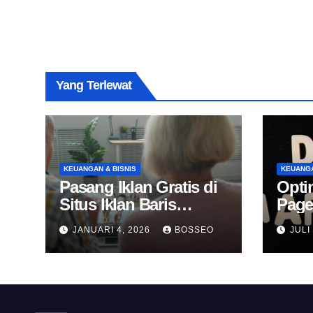
Yang Terlewat
KEUANGAN & BISNIS
KEUANGA
Pasang Iklan Gratis di
Opti
Situs Iklan Baris
Page
Online
Untu
JANUARI 4, 2026
BOSSEO
JULI