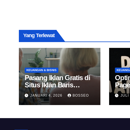
Yang Terlewat
KEUANGAN & BISNIS
KEUANGA
Pasang Iklan Gratis di
Opti
Situs Iklan Baris
Page
Online
Untu
JANUARI 4, 2026
BOSSEO
JULI