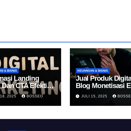
N & BISNIS
KEUANGAN & BISNIS
masi Landing
Jual Produk Digita
 Dan CTA Efektif
Blog Monetisasi 
k Konversi
 18, 2025
BOSSEO
JULI 15, 2025
BOSS