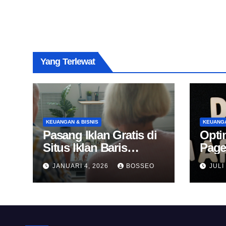
Yang Terlewat
KEUANGAN & BISNIS
KEUANGA
Pasang Iklan Gratis di
Opti
Situs Iklan Baris
Page
Online
Untu
JANUARI 4, 2026
BOSSEO
JULI