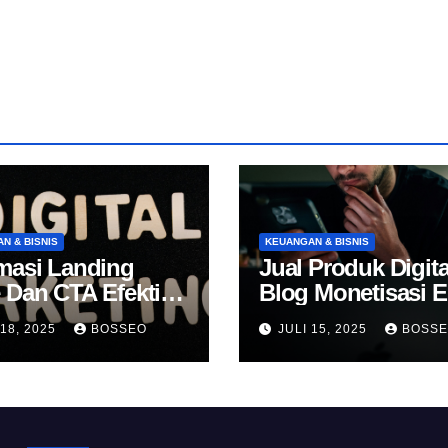
N & BISNIS
KEUANGAN & BISNIS
masi Landing
Jual Produk Digita
 Dan CTA Efektif
Blog Monetisasi 
k Konversi
 18, 2025
BOSSEO
JULI 15, 2025
BOSS