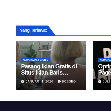
Yang Terlewat
KEUANGAN & BISNIS
KEUANGA
Pasang Iklan Gratis di
Opti
Situs Iklan Baris
Page
Online
Untu
JANUARI 4, 2026
BOSSEO
JULI