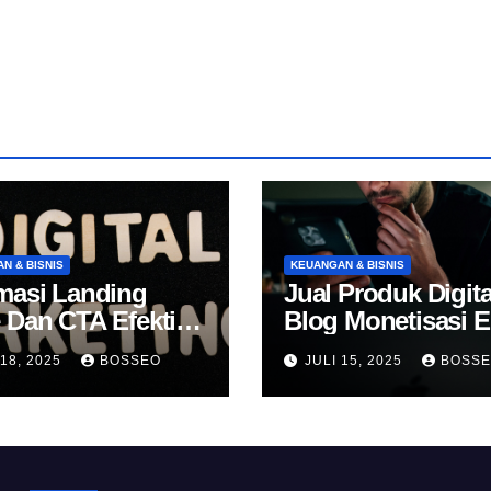
N & BISNIS
KEUANGAN & BISNIS
masi Landing
Jual Produk Digita
 Dan CTA Efektif
Blog Monetisasi 
k Konversi
 18, 2025
BOSSEO
JULI 15, 2025
BOSS