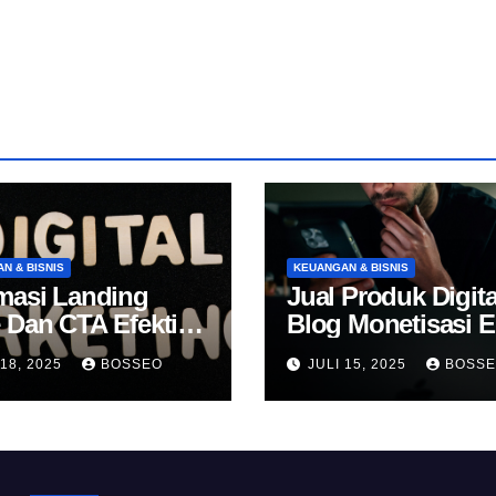
N & BISNIS
KEUANGAN & BISNIS
masi Landing
Jual Produk Digita
 Dan CTA Efektif
Blog Monetisasi 
k Konversi
 18, 2025
BOSSEO
JULI 15, 2025
BOSS