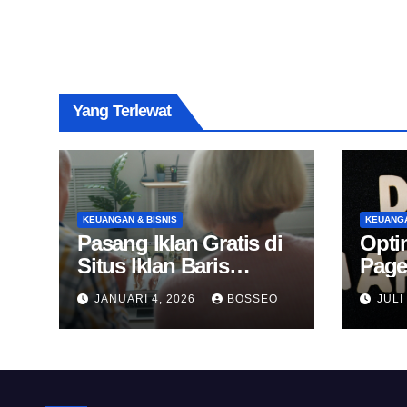
Yang Terlewat
KEUANGAN & BISNIS
KEUANGA
Pasang Iklan Gratis di
Opti
Situs Iklan Baris
Page
Online
Untu
JANUARI 4, 2026
BOSSEO
JULI