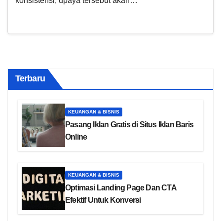
konsistensi, upaya tersebut akan…
Terbaru
KEUANGAN & BISNIS
Pasang Iklan Gratis di Situs Iklan Baris
Online
KEUANGAN & BISNIS
Optimasi Landing Page Dan CTA
Efektif Untuk Konversi