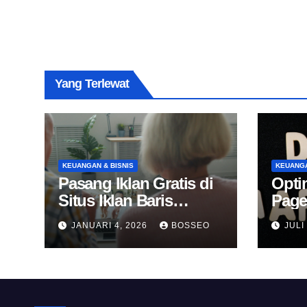
Yang Terlewat
KEUANGAN & BISNIS
KEUANGA
Pasang Iklan Gratis di
Opti
Situs Iklan Baris
Page
Online
Untu
JANUARI 4, 2026
BOSSEO
JULI