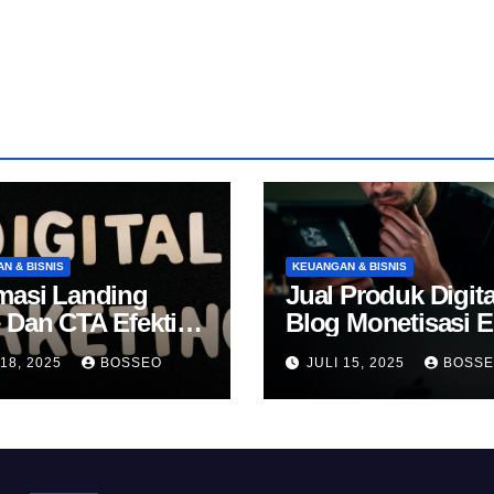
N & BISNIS
KEUANGAN & BISNIS
masi Landing
Jual Produk Digita
 Dan CTA Efektif
Blog Monetisasi 
k Konversi
 18, 2025
BOSSEO
JULI 15, 2025
BOSS