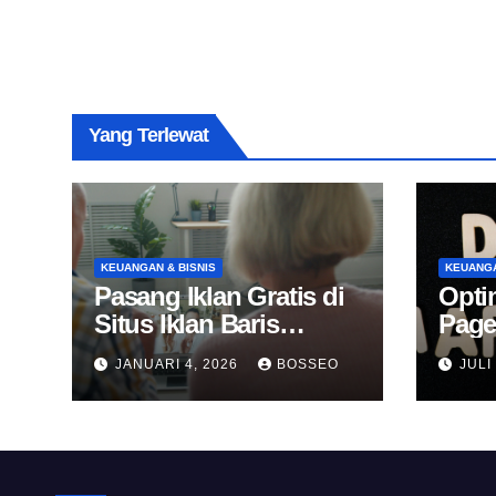
Yang Terlewat
KEUANGAN & BISNIS
KEUANGA
Pasang Iklan Gratis di
Opti
Situs Iklan Baris
Page
Online
Untu
JANUARI 4, 2026
BOSSEO
JULI