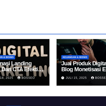
N & BISNIS
KEUANGAN & BISNIS
masi Landing
Jual Produk Digita
 Dan CTA Efektif
Blog Monetisasi 
k Konversi
 18, 2025
BOSSEO
JULI 15, 2025
BOSS