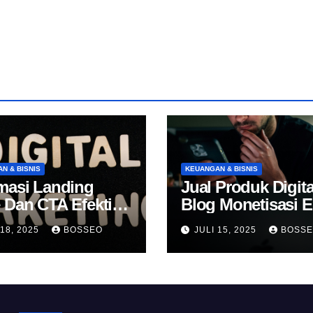
N & BISNIS
KEUANGAN & BISNIS
masi Landing
Jual Produk Digita
 Dan CTA Efektif
Blog Monetisasi 
k Konversi
 18, 2025
BOSSEO
JULI 15, 2025
BOSS