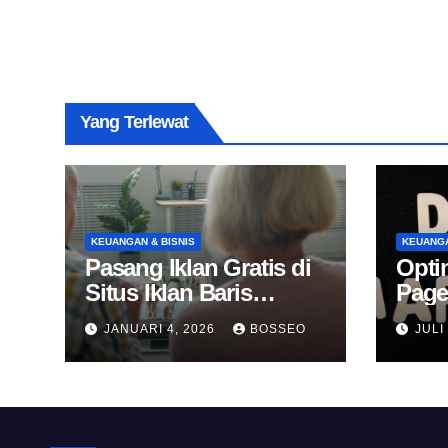
Yang Terlewat
KEUANGAN & BISNIS
KEUANGA
Pasang Iklan Gratis di
Opti
Situs Iklan Baris
Page
Online
Untu
JANUARI 4, 2026
BOSSEO
JULI