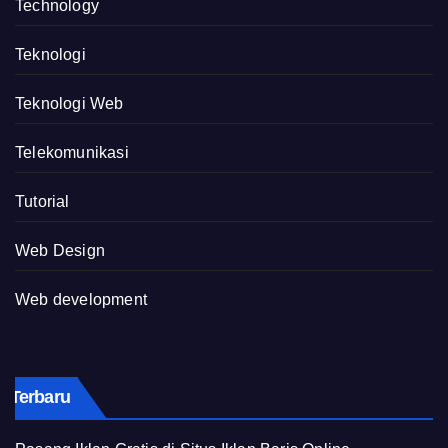
Technology
Teknologi
Teknologi Web
Telekomunikasi
Tutorial
Web Design
Web development
Terbaru