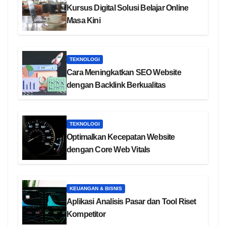
Kursus Digital Solusi Belajar Online
Masa Kini
TEKNOLOGI
Cara Meningkatkan SEO Website
dengan Backlink Berkualitas
TEKNOLOGI
Optimalkan Kecepatan Website
dengan Core Web Vitals
KEUANGAN & BISNIS
Aplikasi Analisis Pasar dan Tool Riset
Kompetitor