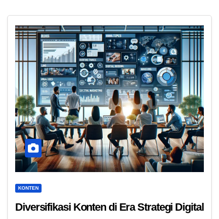
KONTEN
Diversifikasi Konten di Era Strategi Digital