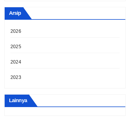
Arsip
2026
2025
2024
2023
Lainnya