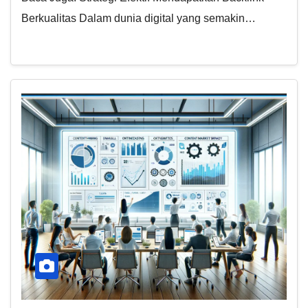
Berkualitas Dalam dunia digital yang semakin…