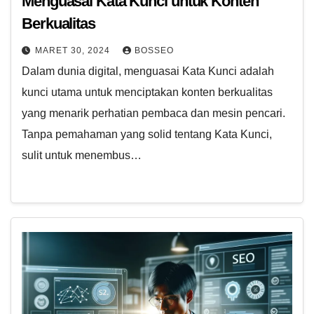
Menguasai Kata Kunci untuk Konten
Berkualitas
MARET 30, 2024
BOSSEO
Dalam dunia digital, menguasai Kata Kunci adalah
kunci utama untuk menciptakan konten berkualitas
yang menarik perhatian pembaca dan mesin pencari.
Tanpa pemahaman yang solid tentang Kata Kunci,
sulit untuk menembus…