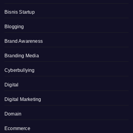
Bisnis Startup
Blogging
Brand Awareness
Branding Media
Cyberbullying
Digital
Digital Marketing
Domain
Ecommerce