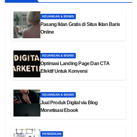
KEUANGAN & BISNIS
Pasang Iklan Gratis di Situs Iklan Baris
Online
KEUANGAN & BISNIS
Optimasi Landing Page Dan CTA
Efektif Untuk Konversi
KEUANGAN & BISNIS
Jual Produk Digital via Blog
Monetisasi Ebook
PENDIDIKAN