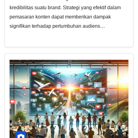
kredibilitas suatu brand. Strategi yang efektif dalam
pemasaran konten dapat memberikan dampak
signifikan terhadap pertumbuhan audiens…