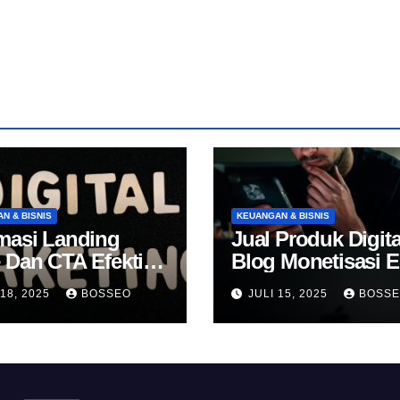
N & BISNIS
KEUANGAN & BISNIS
masi Landing
Jual Produk Digita
 Dan CTA Efektif
Blog Monetisasi 
k Konversi
 18, 2025
BOSSEO
JULI 15, 2025
BOSS