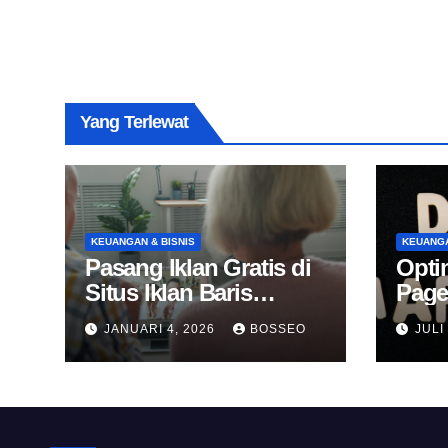
Yang Terlewat
KEUANGAN & BISNIS
KEUANGA
Pasang Iklan Gratis di
Opti
Situs Iklan Baris
Page
Online
Untu
JANUARI 4, 2026
BOSSEO
JULI