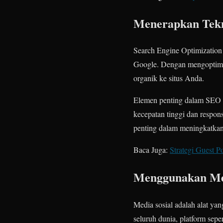
Menerapkan Tek
Search Engine Optimization 
Google. Dengan mengoptima
organik ke situs Anda.
Elemen penting dalam SEO me
kecepatan tinggi dan respons
penting dalam meningkatkan
Baca Juga:
Strategi Guest 
Menggunakan Med
Media sosial adalah alat yan
seluruh dunia, platform sep