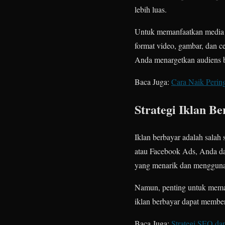
lebih luas.
Untuk memanfaatkan media s
format video, gambar, dan ce
Anda menargetkan audiens be
Baca Juga:
Cara Naik Perin
Strategi Iklan B
Iklan berbayar adalah salah
atau Facebook Ads, Anda dap
yang menarik dan mengguna
Namun, penting untuk meman
iklan berbayar dapat member
Baca Juga:
Strategi SEO dan