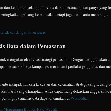
 dan keinginan pelanggan, Anda dapat merancang kampanye yang lebi
 meningkatkan peluang keberhasilan, tetapi juga membantu membangun
ne Efektif dengan Iklan Baris
sis Data dalam Pemasaran
untuk mengukur efektivitas strategi pemasaran. Dengan menggunakan ala
apat melacak kinerja kampanye, memahami perilaku pengguna, dan m
mbantu mengidentifikasi kekuatan dan kelemahan strategi yang sedang ber
rikan hasil yang diharapkan, Anda dapat mengalokasikan anggaran ke sa
ng pentingnya analisis data dapat ditemukan di
Wikipedia
.
an Mengurangi Bounce Rate Website