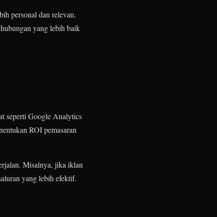
h personal dan relevan.
 hubungan yang lebih baik
t seperti Google Analytics
enentukan ROI pemasaran
jalan. Misalnya, jika iklan
luran yang lebih efektif.