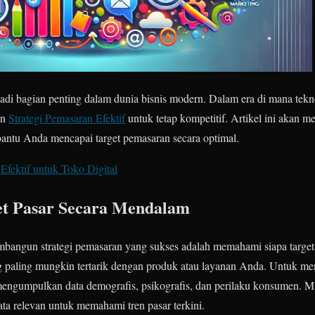
jadi bagian penting dalam dunia bisnis modern. Dalam era di mana tek
an
Strategi Pemasaran Efektif
untuk tetap kompetitif. Artikel ini akan m
antu Anda mencapai target pemasaran secara optimal.
 Efektif untuk Toko Digital
t Pasar Secara Mendalam
angun strategi pemasaran yang sukses adalah memahami siapa target 
 paling mungkin tertarik dengan produk atau layanan Anda. Untuk men
mengumpulkan data demografis, psikografis, dan perilaku konsumen. Mis
a relevan untuk memahami tren pasar terkini.