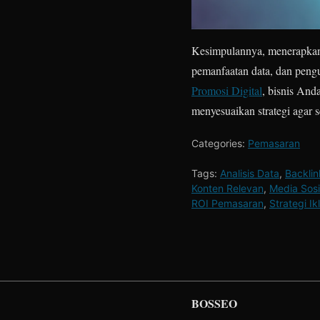
Kesimpulannya, menerapkan 
pemanfaatan data, dan pengu
Promosi Digital
, bisnis And
menyesuaikan strategi agar s
Categories:
Pemasaran
Tags:
Analisis Data
,
Backlin
Konten Relevan
,
Media Sosi
ROI Pemasaran
,
Strategi Ik
BOSSEO