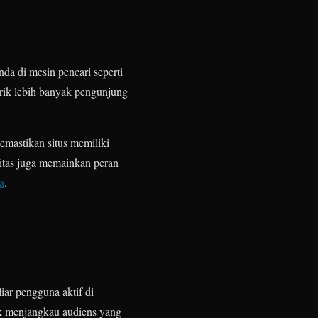
da di mesin pencari seperti
ik lebih banyak pengunjung
emastikan situs memiliki
alitas juga memainkan peran
a
.
iar pengguna aktif di
uk menjangkau audiens yang