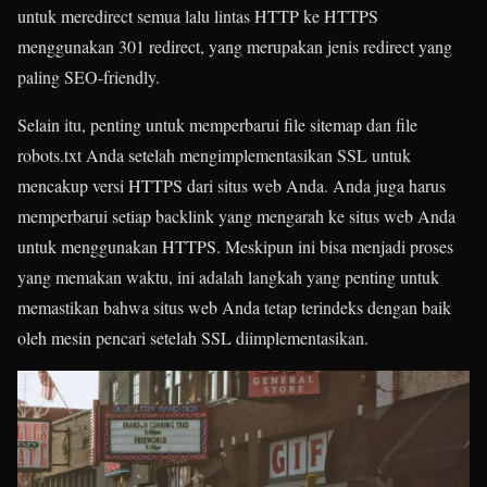
untuk meredirect semua lalu lintas HTTP ke HTTPS
menggunakan 301 redirect, yang merupakan jenis redirect yang
paling SEO-friendly.
Selain itu, penting untuk memperbarui file sitemap dan file
robots.txt Anda setelah mengimplementasikan SSL untuk
mencakup versi HTTPS dari situs web Anda. Anda juga harus
memperbarui setiap backlink yang mengarah ke situs web Anda
untuk menggunakan HTTPS. Meskipun ini bisa menjadi proses
yang memakan waktu, ini adalah langkah yang penting untuk
memastikan bahwa situs web Anda tetap terindeks dengan baik
oleh mesin pencari setelah SSL diimplementasikan.