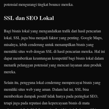
potensial mengurangi tingkat bounce mereka.
SSL dan SEO Lokal
Bagi bisnis lokal yang mengandalkan trafik dari hasil pencarian
lokal, SSL juga bisa menjadi faktor yang penting. Google Maps,
misalnya, lebih cenderung untuk menampilkan bisnis yang
memiliki situs web dengan SSL di hasil pencarian mereka. Hal ini
dapat memberikan keuntungan kompetitif bagi bisnis lokal dalam
menarik pelanggan potensial yang mencari layanan atau produk
mereka.
Selain itu, pengguna lokal cenderung mempercayai bisnis yang
memiliki situs web yang aman. Dalam hal ini, SSL bisa
memberikan dampak positif tidak hanya pada peringkat SEO,
tetapi juga pada reputasi dan kepercayaan bisnis di mata