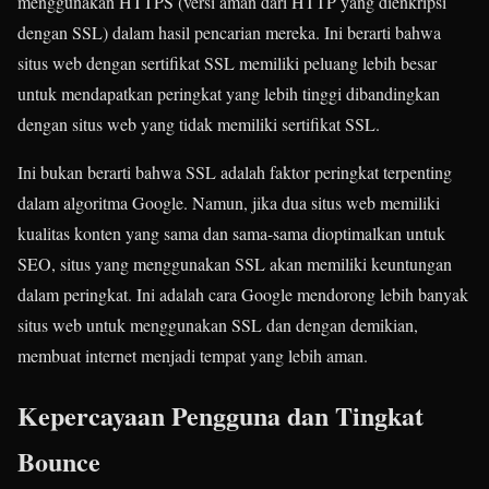
menggunakan HTTPS (versi aman dari HTTP yang dienkripsi
dengan SSL) dalam hasil pencarian mereka. Ini berarti bahwa
situs web dengan sertifikat SSL memiliki peluang lebih besar
untuk mendapatkan peringkat yang lebih tinggi dibandingkan
dengan situs web yang tidak memiliki sertifikat SSL.
Ini bukan berarti bahwa SSL adalah faktor peringkat terpenting
dalam algoritma Google. Namun, jika dua situs web memiliki
kualitas konten yang sama dan sama-sama dioptimalkan untuk
SEO, situs yang menggunakan SSL akan memiliki keuntungan
dalam peringkat. Ini adalah cara Google mendorong lebih banyak
situs web untuk menggunakan SSL dan dengan demikian,
membuat internet menjadi tempat yang lebih aman.
Kepercayaan Pengguna dan Tingkat
Bounce