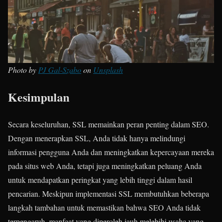
Photo by
PJ Gal-Szabo
on
Unsplash
Kesimpulan
Secara keseluruhan, SSL memainkan peran penting dalam SEO.
Dengan menerapkan SSL, Anda tidak hanya melindungi
informasi pengguna Anda dan meningkatkan kepercayaan mereka
pada situs web Anda, tetapi juga meningkatkan peluang Anda
untuk mendapatkan peringkat yang lebih tinggi dalam hasil
pencarian. Meskipun implementasi SSL membutuhkan beberapa
langkah tambahan untuk memastikan bahwa SEO Anda tidak
terpengaruh, manfaat yang diperoleh jauh melebihi usaha yang