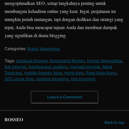
mengoptimalkan SEO, setiap langkahnya penting untuk
membangun kehadiran online yang kuat. Ingat, perjalanan ini
mungkin penuh tantangan, tapi dengan dedikasi dan strategi yang
tepat, Anda bisa mencapai tujuan Anda dan membuat dampak
yang signifikan di dunia blogging.
Categories:
Brand Awareness
Tags:
dedikasi blogger
,
Konsistensi Konten
,
Konten Berkualitas
,
link internal
,
membangun audiens
,
menjadi blogger
,
Meta
Deskripsi
,
mobile-friendly blog
,
niche blog
,
Riset Kata Kunci
,
SEO untuk blog
,
strategi blogging
,
tips blogging
Leave a Comment
BOSSEO
Back to top