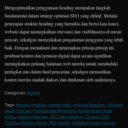
Mengoptimalkan penggunaan heading merupakan langkah
fundamental dalam strategi optimasi SEO yang efektif. Melalui
penerapan struktur heading yang hierarkis dan berisi kata kunci,
website dapat meningkatkan relevansi dan visibilitasnya di mesin
pencari, sekaligus menyediakan pengalaman pengguna yang lebih
baik. Dengan memahami dan menerapkan prinsip-prinsip ini,
pembuat konten dan pemasar digital dapat secara signifikan
meningkatkan peluang halaman web mereka untuk menduduki
peringkat atas dalam hasil pencarian, sekaligus memastikan
konten mereka mudah diakses dan dinikmati oleh audiensnya.
Categories:
Konten
Tags:
hierarki heading
,
konten web
,
optimasi heading
,
Optimasi
Mesin Pencari
,
Pengalaman Pengguna
,
Penggunaan Kata
Kunci
,
ranking halaman
,
SEO dan heading
,
Strategi SEO
,
Struktur Konten
,
teknik SEO efektif
,
visibilitas mesin pencari