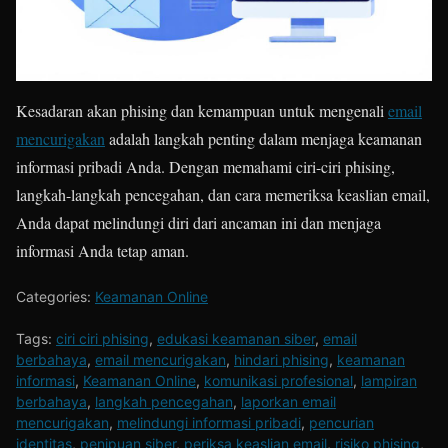
Kesadaran akan phising dan kemampuan untuk mengenali
email
mencurigakan
adalah langkah penting dalam menjaga keamanan
informasi pribadi Anda. Dengan memahami ciri-ciri phising,
langkah-langkah pencegahan, dan cara memeriksa keaslian email,
Anda dapat melindungi diri dari ancaman ini dan menjaga
informasi Anda tetap aman.
Categories:
Keamanan Online
Tags:
ciri ciri phising
,
edukasi keamanan siber
,
email
berbahaya
,
email mencurigakan
,
hindari phising
,
keamanan
informasi
,
Keamanan Online
,
komunikasi profesional
,
lampiran
berbahaya
,
langkah pencegahan
,
laporkan email
mencurigakan
,
melindungi informasi pribadi
,
pencurian
identitas
,
penipuan siber
,
periksa keaslian email
,
risiko phising
,